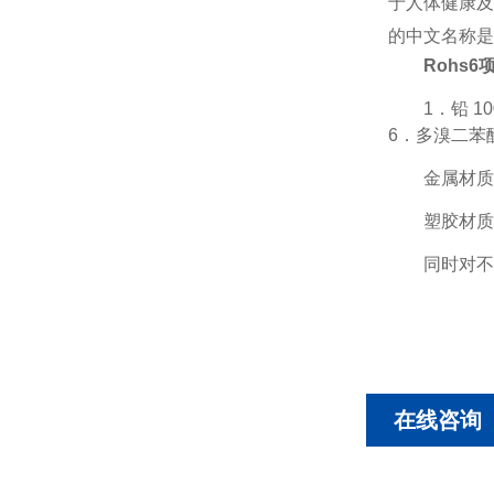
于
人体健康
及
的中文名称是
Rohs
1．铅 1
6．多溴二苯醚
金属材质
塑胶材质
同时对不
在线咨询