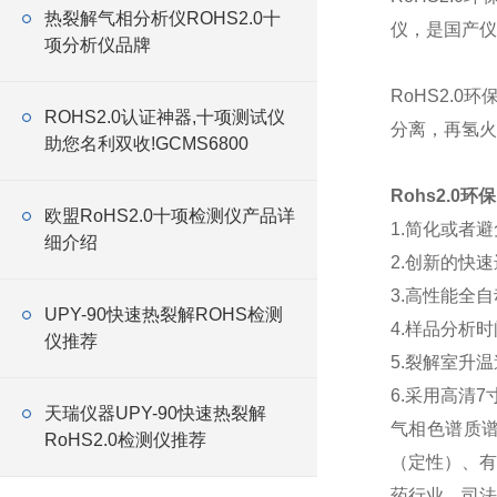
热裂解气相分析仪ROHS2.0十
仪，是国产仪
项分析仪品牌
RoHS2.
ROHS2.0认证神器,十项测试仪
分离，再氢火
助您名利双收!GCMS6800
Rohs2.0环
欧盟RoHS2.0十项检测仪产品详
1.简化或者
细介绍
2.创新的快
3.高性能全
UPY-90快速热裂解ROHS检测
4.样品分析
仪推荐
5.裂解室升
6.采用高清
天瑞仪器UPY-90快速热裂解
气相色谱质谱
RoHS2.0检测仪推荐
（定性）、有
药行业、司法