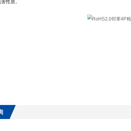
危害性质。
询