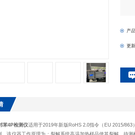
产
更
情
0邻苯4P检测仪
适用于2019年新版RoHS 2.0指令（EU 2015/
测。该仪器工作原理为：裂解系统高温加热样品使其裂解，待测