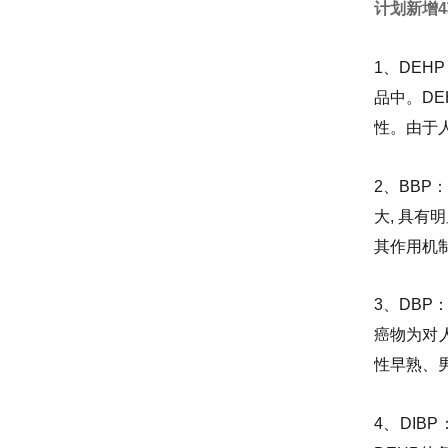
计划新增
1、DE
品中。D
性。由于
2、BB
大, 具
其作用机
3、DB
癌物为对
性早熟、
4、DI