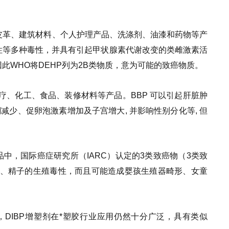
品、皮革、建筑材料、个人护理产品、洗涤剂、油漆和药物等产
性等多种毒性，并具有引起甲状腺素代谢改变的类雌激素活
此WHO将DEHP列为2B类物质，意为可能的致癌物质。
医疗、化工、食品、装修材料等产品。BBP 可以引起肝脏肿
减少、促卵泡激素增加及子宫增大, 并影响性别分化等, 但
中，国际癌症研究所（IARC）认定的3类致癌物（3类致
丸、精子的生殖毒性，而且可能造成婴孩生殖器畸形、女童
，DIBP增塑剂在*塑胶行业应用仍然十分广泛，具有类似