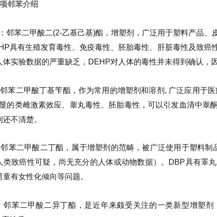
4项邻苯介绍
HP：邻苯二甲酸二(2-乙基己基)酯，增塑剂，广泛用于塑料产
EHP具有生殖发育毒性、免疫毒性、胚胎毒性、肝脏毒性及致癌
人体实验数据的严重缺乏，DEHP对人体的毒性并未得到确认，因
P：邻苯二甲酸丁基苄酯，作为常用的增塑剂和溶剂, 广泛应用于
有明显的类雌激素效应、睾丸毒性、胚胎毒性，可以引发血清中睾酮
制还不清楚。
P：邻苯二甲酸二丁酯，属于增塑剂的范畴，被广泛使用于塑料制品
人类致癌性可疑，尚无充分的人体或动物数据）。DBP具有睪
男童有女性化倾向等问题。
BP：邻苯二甲酸二异丁酯，是近年来颇受关注的一类新型增塑剂