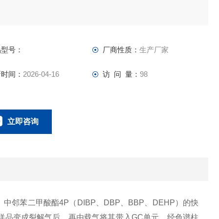
品型号：
厂商性质：
生产厂家
新时间：
2026-04-16
访 问 量：
98
立即咨询
0134-0510-0207
联系电话：
863）中邻苯二甲酸酯4P（DIBP、DBP、BBP、DEHP）的快
样品变成裂解气后，再由载气将其带入GC单元，经色谱柱