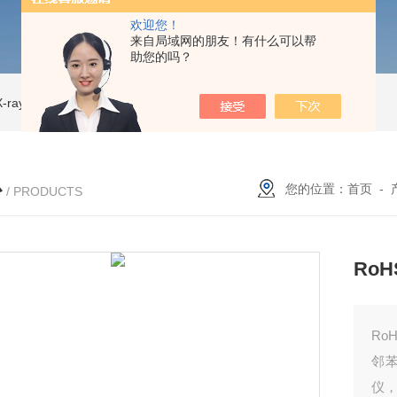
欢迎您！
来自局域网的朋友！有什么可以帮
助您的吗？
ray CT
ISD-NI-RX85-G13CT扫描仪 X射线源 微焦CT无损检测仪器
IS
心
您的位置：
首页
-
/ PRODUCTS
Ro
Ro
邻苯
仪，