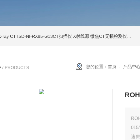
ray CT
ISD-NI-RX85-G13CT扫描仪 X射线源 微焦CT无损检测仪器
IS
心
您的位置：
首页
-
产品中
/ PRODUCTS
RO
RO
01
速筛