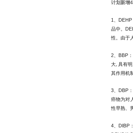
计划新增
1、DE
品中。D
性。由于
2、BB
大, 具
其作用机
3、DB
癌物为对
性早熟、
4、DI