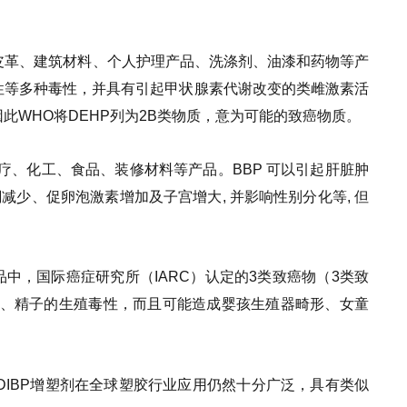
品、皮革、建筑材料、个人护理产品、洗涤剂、油漆和药物等产
性等多种毒性，并具有引起甲状腺素代谢改变的类雌激素活
此WHO将DEHP列为2B类物质，意为可能的致癌物质。
医疗、化工、食品、装修材料等产品。BBP 可以引起肝脏肿
减少、促卵泡激素增加及子宫增大, 并影响性别分化等, 但
中，国际癌症研究所（IARC）认定的3类致癌物（3类致
丸、精子的生殖毒性，而且可能造成婴孩生殖器畸形、女童
DIBP增塑剂在全球塑胶行业应用仍然十分广泛，具有类似