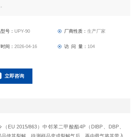
仪。
品型号：
UPY-90
厂商性质：
生产厂家
新时间：
2026-04-16
访 问 量：
104
立即咨询
0134-0510-0207
联系电话：
令（EU 2015/863）中邻苯二甲酸酯4P（DIBP、DBP、
热样品使其裂解，待测样品变成裂解气后，再由载气将其带入