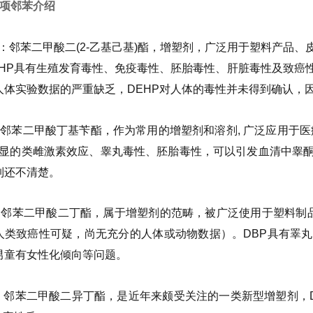
4项邻苯介绍
HP：邻苯二甲酸二(2-乙基己基)酯，增塑剂，广泛用于塑料产
EHP具有生殖发育毒性、免疫毒性、胚胎毒性、肝脏毒性及致癌
人体实验数据的严重缺乏，DEHP对人体的毒性并未得到确认，因
P：邻苯二甲酸丁基苄酯，作为常用的增塑剂和溶剂, 广泛应用于
有明显的类雌激素效应、睾丸毒性、胚胎毒性，可以引发血清中睾酮
制还不清楚。
P：邻苯二甲酸二丁酯，属于增塑剂的范畴，被广泛使用于塑料制品
人类致癌性可疑，尚无充分的人体或动物数据）。DBP具有睪
男童有女性化倾向等问题。
BP：邻苯二甲酸二异丁酯，是近年来颇受关注的一类新型增塑剂，