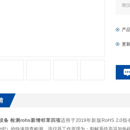
测
产
更
情
.0设备 检测rohs新增邻苯四项
适用于2019年新版RoHS 2.0指
DEHP）的快速筛查检测。该仪器工作原理为：裂解系统高温加