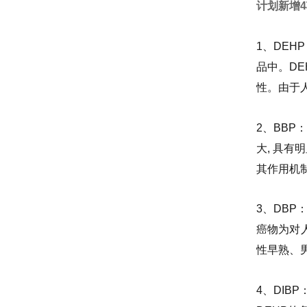
计划新增
1、DE
品中。D
性。由于
2、BB
大, 具
其作用机
3、DB
癌物为对
性早熟、
4、DI