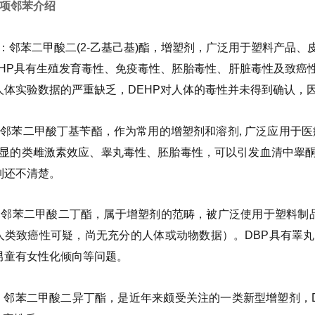
4项邻苯介绍
HP：邻苯二甲酸二(2-乙基己基)酯，增塑剂，广泛用于塑料产
EHP具有生殖发育毒性、免疫毒性、胚胎毒性、肝脏毒性及致癌
人体实验数据的严重缺乏，DEHP对人体的毒性并未得到确认，因
P：邻苯二甲酸丁基苄酯，作为常用的增塑剂和溶剂, 广泛应用于
有明显的类雌激素效应、睾丸毒性、胚胎毒性，可以引发血清中睾酮
制还不清楚。
P：邻苯二甲酸二丁酯，属于增塑剂的范畴，被广泛使用于塑料制品
人类致癌性可疑，尚无充分的人体或动物数据）。DBP具有睪
男童有女性化倾向等问题。
BP：邻苯二甲酸二异丁酯，是近年来颇受关注的一类新型增塑剂，