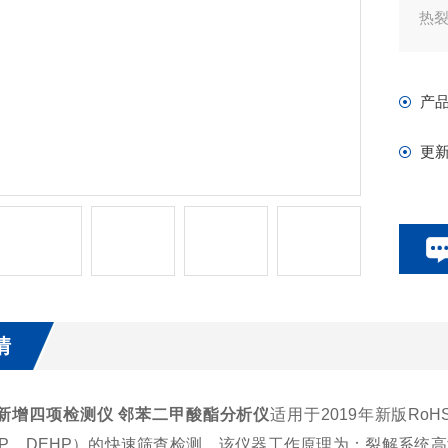
热
产
更
情
.0新增四项检测仪 邻苯二甲酸酯分析仪
适用于2019年新版RoHS
BBP、DEHP）的快速筛查检测。该仪器工作原理为：裂解系