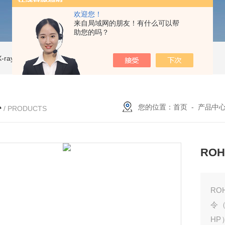
欢迎您！
来自局域网的朋友！有什么可以帮
助您的吗？
ray CT
ISD-NI-RX85-G13CT扫描仪 X射线源 微焦CT无损检测仪器
IS
心
您的位置：
首页
-
产品中
/ PRODUCTS
RO
RO
令（
HP