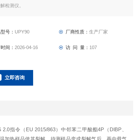
裂解检测仪。
品型号：
UPY90
厂商性质：
生产厂家
新时间：
2026-04-16
访 问 量：
107
立即咨询
0134-0510-0207
联系电话：
 2.0指令（EU 2015/863）中邻苯二甲酸酯4P（DIBP、
统高温加热样品使其裂解，待测样品变成裂解气后，再由载气