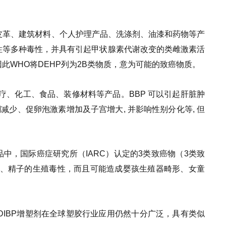
品、皮革、建筑材料、个人护理产品、洗涤剂、油漆和药物等产
性等多种毒性，并具有引起甲状腺素代谢改变的类雌激素活
此WHO将DEHP列为2B类物质，意为可能的致癌物质。
医疗、化工、食品、装修材料等产品。BBP 可以引起肝脏肿
减少、促卵泡激素增加及子宫增大, 并影响性别分化等, 但
中，国际癌症研究所（IARC）认定的3类致癌物（3类致
丸、精子的生殖毒性，而且可能造成婴孩生殖器畸形、女童
DIBP增塑剂在全球塑胶行业应用仍然十分广泛，具有类似