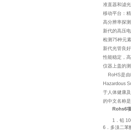
准直器和滤光
移动平台：精
高分辨率探测
新代的高压电
检测75种元素·
新代光管良好
性能稳定，高
仪器上盖的测
RoHS是由
Hazardo
于
人体健康
及
的中文名称是
Rohs
1．铅 1
6．多溴二苯醚