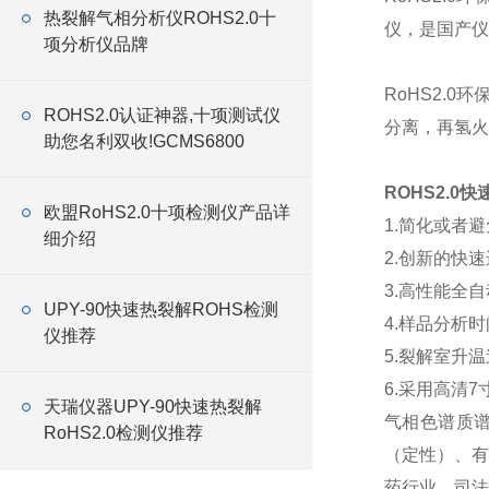
热裂解气相分析仪ROHS2.0十
仪，是国产仪
项分析仪品牌
RoHS2.
ROHS2.0认证神器,十项测试仪
分离，再氢火
助您名利双收!GCMS6800
ROHS2.0
欧盟RoHS2.0十项检测仪产品详
1.简化或者
细介绍
2.创新的快
3.高性能全
UPY-90快速热裂解ROHS检测
4.样品分析
仪推荐
5.裂解室升
6.采用高清
天瑞仪器UPY-90快速热裂解
气相色谱质谱
RoHS2.0检测仪推荐
（定性）、有
药行业、司法