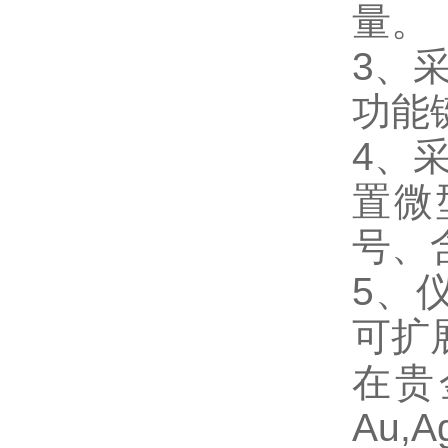
量。
3、
功能
4、
置微
号、
5、
可扩
在贵
Au,Ag