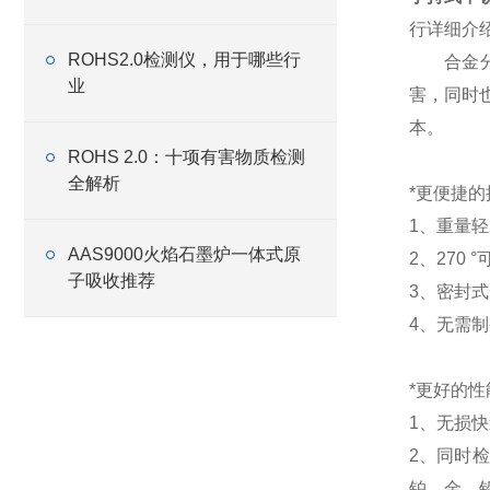
行详细介
ROHS2.0检测仪，用于哪些行
合金分析
业
害，同时
本。
ROHS 2.0：十项有害物质检测
全解析
*更便捷的
1、重量
AAS9000火焰石墨炉一体式原
2、270
子吸收推荐
3、密封
4、无需
*更好的性
1、无损
2、同时
铂、金、