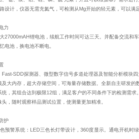
光路设计，仪器无需充氦气，可检测从Mg开始的轻元素，
可以满
电力
大27000mAH锂电池，续航工作时间可达三天。并配备交流和
记忆电池，换电池不断电。
置
、Fast-SDD探测器、微型数字信号多道处理器及智能分析模
频及大内存，超大存储空间，可海量存储数据。全新自主研发的数字
系统，其组合达到极限12组，满足客户的不同条件下的检测需求
像头，随时观察样品测试位置，使测量更加精准。
防护
色预警系统：LED三色长灯带设计，360度
显示。通电开机时