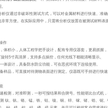
绍。
仪通过非破坏性测试方式，可以对金属材料进行快速、准确
也非常方便。在实际应用中，只需将分析仪放置在被测试材料表
操作
轻，体积小，人体工程学把手设计，配有专用仪器套，更易抓握，
 °可旋转5寸高清屏，支持多点操控，任何光线下都能清晰显示。
式一体设计，具备防水防尘功能，可在恶劣环境下连续使用。
制备样品，可直接对待测物表面进行测定。仪器既可手持进行快
能
快速检测，对准即测，一秒可报结果和合牌号。性能堪比台式机，
检测 钛、钒、铬、锰、铁、钴、镍、铜、锌、镓、锗、锆、铌、钼
铅、 铋、镁、铝、硅、磷、硫 元素，并且可以根据客户需求进