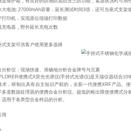
强度保护箱，有良好的防潮防震防压三防功能，紧急状况时可用
大电池: 27000mAh容量，延长测试时间3倍，还可当座式支架
牙打印机，实现原位现场打印数据
载充电器，野外延长充电次数
座式支架可供客户使用更多选择
金分析仪：
现场快速、准确地分析合金牌号与元素
PLORER便携式X荧光光谱仪(手持
式光谱仪
)是天瑞仪器结合1
技术，研制出具有自主知识产权的，全新一代便携XRF产品。便
字多道数据处理器的便携合金分析仪。超低的检出限使便携式分
，适用于各类型合金样品的分析。
应用
金