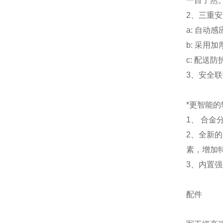
一目了然
2、三重
a: 自动
b: 采用
c: 配送
3、安全
*更智能的
1、 合
2、全新
素，增加
3、内置
配件