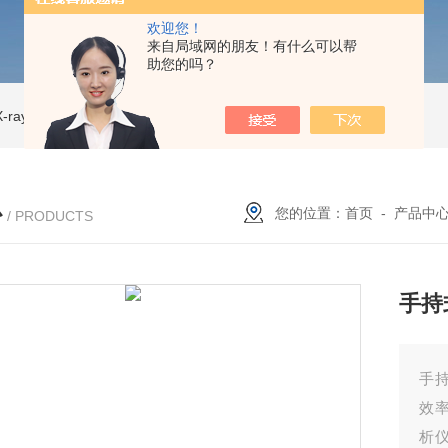
欢迎您！
来自局域网的朋友！有什么可以帮
助您的吗？
ray CT
ISD-NI-RX85-G13CT扫描仪 X射线源 微焦CT无损检测仪器
IS
心
您的位置：
首页
-
产品中
/ PRODUCTS
手持
手
效
析