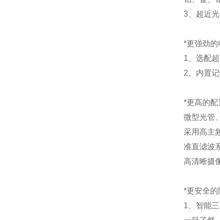
3、超近
*更强劲的
1、选配超
2、内置
*更高的配
微型光管
采用高主
准直滤波
高清晰摄
*更安全的
1、智能三