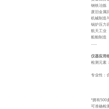
钢铁冶炼
废旧金属
机械制造
锅炉压力
航天工业
船舶制造
......
仪器应用
检测元素
专业性：
*拥有50
可准确检