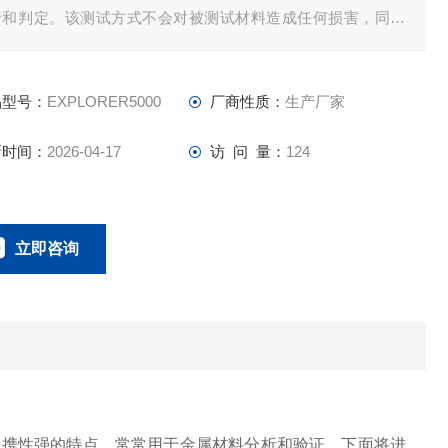
析和判定。该测试方式不会对被测试材料造成任何损害，同时
非常方便。在实际应用中，只需将分析仪放置在被测试材料表
即可完成测试过程，无需进行其他操作，节省了时间和成本。
品型号：
EXPLORER5000
厂商性质：
生产厂家
新时间：
2026-04-17
访 问 量：
124
立即咨询
0134-0510-0207
联系电话：
便携性强的特点，常常用于金属材料分析和验证。下面将进