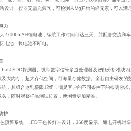
光路设计，仪器无需充氦气，可检测从Mg开始的轻元素，
可以满
电力
大27000mAH锂电池，续航工作时间可达三天。并配备交流和
记忆电池，换电池不断电。
置
、Fast-SDD探测器、微型数字信号多道处理器及智能分析模
频及大内存，超大存储空间，可海量存储数据。全新自主研发的数字
系统，其组合达到极限12组，满足客户的不同条件下的检测需求
像头，随时观察样品测试位置，使测量更加精准。
防护
色预警系统：LED三色长灯带设计，360度
显示。通电开机时