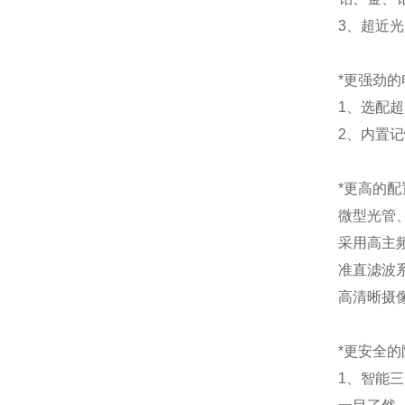
3、超近
*更强劲的
1、选配超
2、内置
*更高的配
微型光管
采用高主
准直滤波
高清晰摄
*更安全的
1、智能三