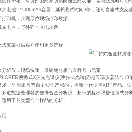
强度保护箱，有良好的防潮防震防压三防功能，紧急状况时可用
大电池: 27000mAh容量，延长测试时间3倍，还可当座式支架
牙打印机，实现原位现场打印数据
载充电器，野外延长充电次数
座式支架可供客户使用更多选择
金分析仪：
现场快速、准确地分析合金牌号与元素
PLORER便携式X荧光光谱仪(手持
式光谱仪
)是天瑞仪器结合1
技术，研制出具有自主知识产权的，全新一代便携XRF产品。便
字多道数据处理器的便携合金分析仪。超低的检出限使便携式分
，适用于各类型合金样品的分析。
应用
金