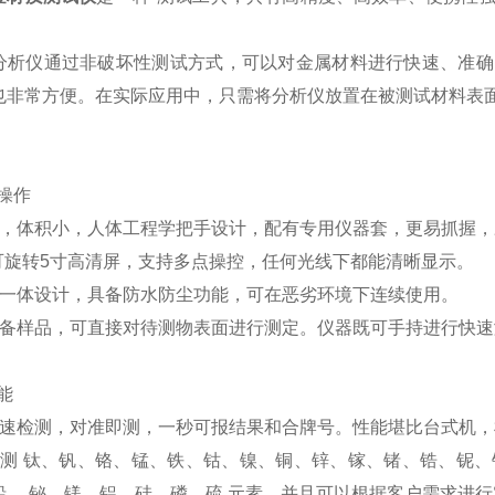
仪通过非破坏性测试方式，可以对金属材料进行快速、准确
也非常方便。在实际应用中，只需将分析仪放置在被测试材料表
操作
轻，体积小，人体工程学把手设计，配有专用仪器套，更易抓握，
 °可旋转5寸高清屏，支持多点操控，任何光线下都能清晰显示。
式一体设计，具备防水防尘功能，可在恶劣环境下连续使用。
制备样品，可直接对待测物表面进行测定。仪器既可手持进行快
能
快速检测，对准即测，一秒可报结果和合牌号。性能堪比台式机，
检测 钛、钒、铬、锰、铁、钴、镍、铜、锌、镓、锗、锆、铌、钼
铅、 铋、镁、铝、硅、磷、硫 元素，并且可以根据客户需求进