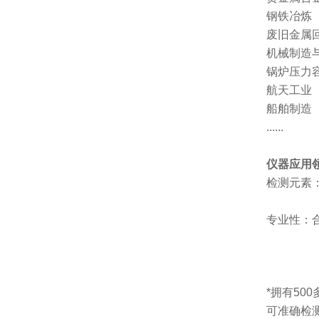
钢铁冶炼
废旧金属
机械制造
锅炉压力
航天工业
船舶制造
......
仪器应用
检测元素
专业性：
*拥有50
可准确检