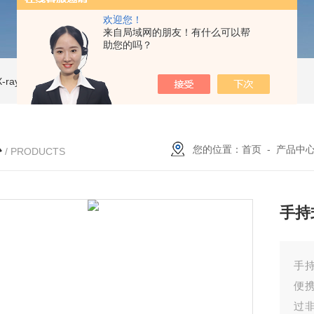
欢迎您！
来自局域网的朋友！有什么可以帮
助您的吗？
ray CT
ISD-NI-RX85-G13CT扫描仪 X射线源 微焦CT无损检测仪器
IS
心
您的位置：
首页
-
产品中
/ PRODUCTS
手持
手
便
过