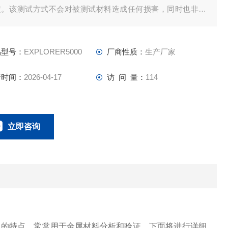
定。该测试方式不会对被测试材料造成任何损害，同时也非常
便。在实际应用中，只需将分析仪放置在被测试材料表面即可
成测试过程，无需进行其他操作，节省了时间和成本。
品型号：
EXPLORER5000
厂商性质：
生产厂家
新时间：
2026-04-17
访 问 量：
114
立即咨询
0134-0510-0207
联系电话：
强的特点，常常用于金属材料分析和验证。下面将进行详细