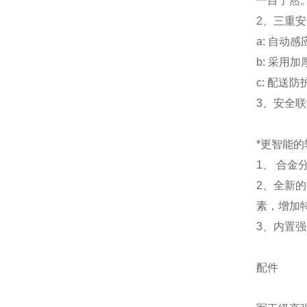
一目了然
2、三重
a: 自动
b: 采用
c: 配送
3、安全
*更智能的
1、 合
2、全新
素，增加
3、内置
配件