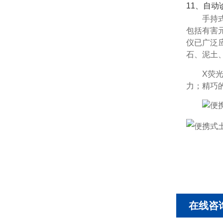
11、自动
手持
包括有害
仪已广泛
石、泥土
X荧
力；精巧
在线咨