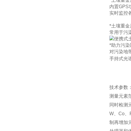
*土壤重金
内置GP
实时监控
*土壤重
常用于污
*助力污
对污染地
手持式光
技术参数
测量元素
同时检测元素
W、Co、
制再增加