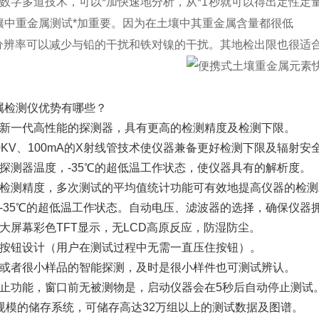
有数字多道技术，可以*加快速地分析，从*1秒就可以得出定性
壤中重金属测试*加重要。因为在土壤中其重金属含量都很低
地分辨率可以减少与铅的干扰和铁对镍的干扰。其地检出限也很适
属检测仪优势有哪些？
最新一代高性能的探测器，具有更高的检测精度及检测下限。
0KV、100mA的X射线管技术使仪器兼备更好检测下限及辐射安
的探测器温度，-35℃的超低温工作状态，使仪器具有的解析度。
的检测精度，多次测试的平均值统计功能可有效地提高仪器的检测
器-35℃的超低温工作状态。自动电压、滤波器的选择，确保仪器
大屏幕彩色TFT显示，无LCD高原反应，防湿防尘。
式按钮设计（用户在测试过程中无需一直压住按钮）。
则或者很小样品的智能探测，及时是很小样件也可测试辨认。
停止功能，窗口前无被测物是，启动仪器会在5秒后自动停止测试
大规模的储存系统，可储存高达32万组以上的测试数据及图谱。