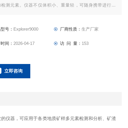
加检测元素。仪器不仅体积小、重量轻，可随身携带进行测
；而且性能*，堪比台式机，即使是重金属含量较低的土壤也能
松测定。
品型号：
Explorer9000
厂商性质：
生产厂家
新时间：
2026-04-17
访 问 量：
153
立即咨询
0134-0510-0207
联系电话：
发的仪器，可应用于各类地质矿样多元素检测和分析、矿渣