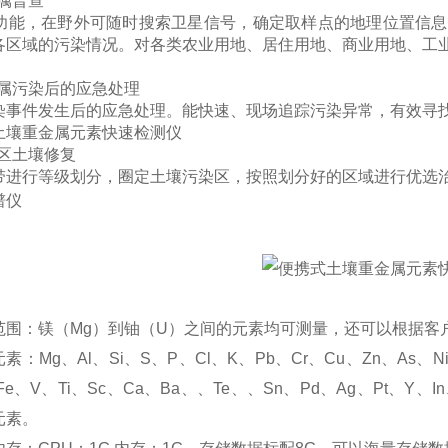
属普查
S功能，在野外可随时搜索卫星信号，确定取样点的地理位置信
各区域的污染情况。对各类农业用地、居住用地、商业用地、工
金属污染后的应急处理
染事件发生后的应急处理。能快速、现场追踪污染异常，有效寻找
染区土壤修复
带进行等级划分，圈定土壤污染区，按照划分好的区域进行优选
谱仪
：
范围：镁（Mg）到铀（U）之间的元素均可测量，还可以根据客
：Mg、Al、Si、S、P、Cl、K、Pb、Cr、Cu、Zn、As、Ni
Fe、V、Ti、Sc、Ca、Ba、、Te、、Sn、Pd、Ag、Pt、Y
元素。