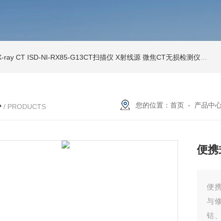
ray CT
ISD-NI-RX85-G13CT扫描仪 X射线源 微焦CT无损检测仪器
IS
心
您的位置：
首页
-
产品中
/ PRODUCTS
便携
便
与
钴