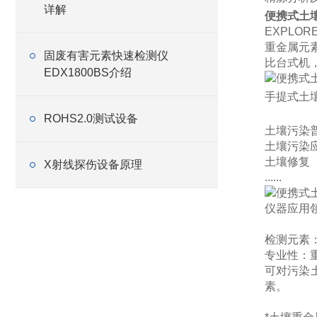
详解
便携式土
EXPL
重金属元
固废有害元素快速检测仪
比台式机
EDX1800BS介绍
手提式土
ROHS2.0测试设备
土壤污染
土壤污染
土壤修复
X射线探伤设备原理
......
仪器应用
检测元素
专业性：
可对污染
素。