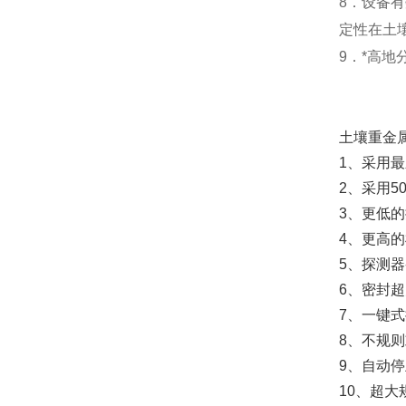
8．设备
定性在土
9．*高
土壤重金
1、采用
2、采用5
3、更低
4、更高
5、探测
6、密封超
7、一键
8、不规
9、自动
10、超