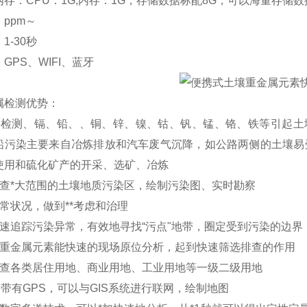
存：CPU：1G,内存：1G，存储数据标配8G，可以海量存储
ppm～
1-30秒
GPS、WIFI、蓝牙
属检测优势：
用检测、镉、铅、、铜、锌、镍、钴、钒、锰、铬、铁等引起土
铅污染主要来自冶炼排放和汽车废气沉降，如公路两侧的土壤易
使用和硫化矿产的开采、选矿、冶炼
普查*大范围的土壤地质污染区，绘制污染图、实时勘察
常状况，做到**考虑和治理
快速追踪污染异常，有效地寻找“污点"地带，圈定受到污染的边界
壤重金属元素能快速的现场原位分析，起到快速筛选排查的作用
普查各类居住用地、商业用地、工业用地等一级二级用地
自带有GPS，可以与GIS系统进行联网，绘制地图