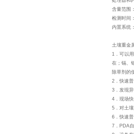
处理器和内
含量范围：
检测时间：
内置系统：
土壤重金
1．可以
在；镉、
除草剂的
2．快速
3．发现异
4．现场
5．对土
6．快速
7．PDA