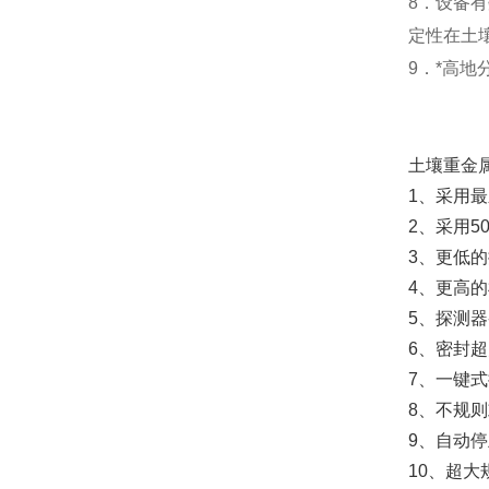
8．设备
定性在土
9．*高
土壤重金
1、采用
2、采用5
3、更低
4、更高
5、探测
6、密封超
7、一键
8、不规
9、自动
10、超