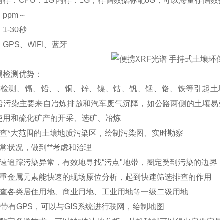
存：CPU：1G,内存：1G，存储数据标配8G，可以海量存储
ppm～
1-30秒
GPS、WIFI、蓝牙
属检测优势：
用检测、镉、铅、、铜、锌、镍、钴、钒、锰、铬、铁等引起土
铅污染主要来自冶炼排放和汽车废气沉降，如公路两侧的土壤易
使用和硫化矿产的开采、选矿、冶炼
普查*大范围的土壤地质污染区，绘制污染图、实时勘察
常状况，做到**考虑和治理
快速追踪污染异常，有效地寻找“污点"地带，圈定受到污染的边界
壤重金属元素能快速的现场原位分析，起到快速筛选排查的作用
普查各类居住用地、商业用地、工业用地等一级二级用地
自带有GPS，可以与GIS系统进行联网，绘制地图