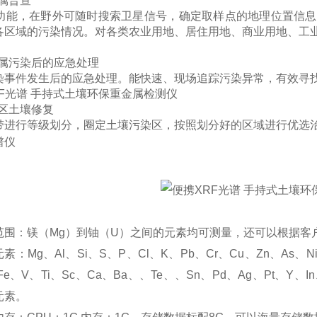
属普查
S功能，在野外可随时搜索卫星信号，确定取样点的地理位置信
各区域的污染情况。对各类农业用地、居住用地、商业用地、工
金属污染后的应急处理
染事件发生后的应急处理。能快速、现场追踪污染异常，有效寻找
染区土壤修复
带进行等级划分，圈定土壤污染区，按照划分好的区域进行优选
谱仪
：
范围：镁（Mg）到铀（U）之间的元素均可测量，还可以根据客
：Mg、Al、Si、S、P、Cl、K、Pb、Cr、Cu、Zn、As、Ni
Fe、V、Ti、Sc、Ca、Ba、、Te、、Sn、Pd、Ag、Pt、Y
元素。