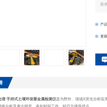
需
进
壤
产
更
情
光谱 手持式土壤环保重金属检测仪
是为野外、现场X荧光分析应
精炼分析及考古研究，有长时间工作、轻巧方便等优点。