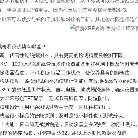
有数字多道技术，可以*加快速地分析，从*1秒就可以得出定性
壤中重金属测试*加重要。因为在土壤中其重金属含量都很低
地分辨率可以减少与铅的干扰和铁对镍的干扰。其地检出限也很适
属检测仪优势有哪些？
最新一代高性能的探测器，具有更高的检测精度及检测下限。
0KV、100mA的X射线管技术使仪器兼备更好检测下限及辐射安
的探测器温度，-35℃的超低温工作状态，使仪器具有的解析度。
的检测精度，多次测试的平均值统计功能可有效地提高仪器的检测
器-35℃的超低温工作状态。自动电压、滤波器的选择，确保仪器
大屏幕彩色TFT显示，无LCD高原反应，防湿防尘。
式按钮设计（用户在测试过程中无需一直压住按钮）。
则或者很小样品的智能探测，及时是很小样件也可测试辨认。
停止功能，窗口前无被测物是，启动仪器会在5秒后自动停止测试
大规模的储存系统，可储存高达32万组以上的测试数据及图谱。