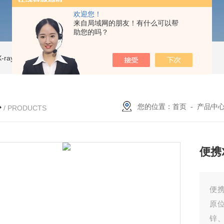
欢迎您！
来自局域网的朋友！有什么可以帮
助您的吗？
ray CT
ISD-NI-RX85-G13CT扫描仪 X射线源 微焦CT无损检测仪器
IS
心
您的位置：
首页
-
产品中
/ PRODUCTS
便携
便
原
锌