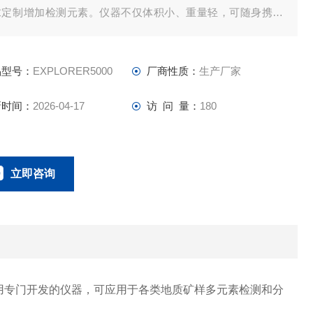
求定制增加检测元素。仪器不仅体积小、重量轻，可随身携带
行测量；而且性能*，堪比台式机，即使是重金属含量较低的土
也能轻松测定。
品型号：
EXPLORER5000
厂商性质：
生产厂家
新时间：
2026-04-17
访 问 量：
180
立即咨询
0134-0510-0207
联系电话：
用专门开发的仪器，可应用于各类地质矿样多元素检测和分