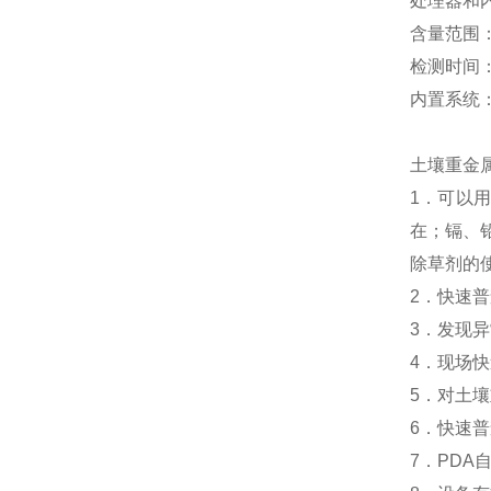
处理器和内
含量范围：
检测时间：
内置系统：
土壤重金
1．可以
在；镉、
除草剂的
2．快速
3．发现异
4．现场
5．对土
6．快速
7．PDA