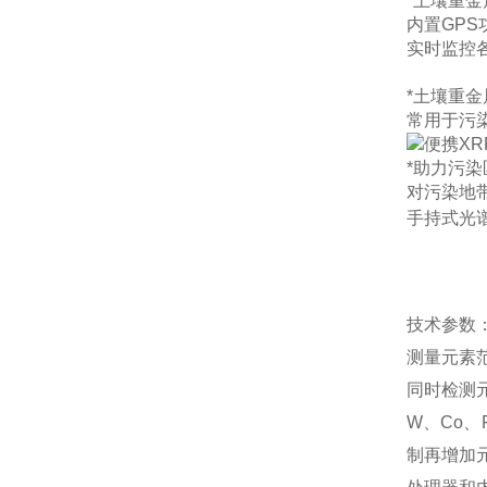
*土壤重金
内置GP
实时监控
*土壤重
常用于污
*助力污
对污染地
手持式光
技术参数
测量元素
同时检测元素
W、Co、
制再增加