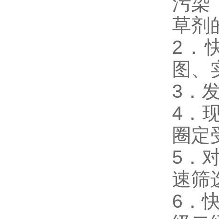
污染
草剂
2．
图、
3．
4．
圈定
5．
速筛
6．