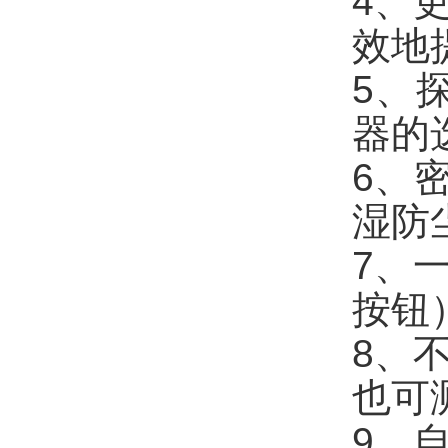
4、
效地
5、
器的
6、
湿防
7、
按钮
8、
也可
9、