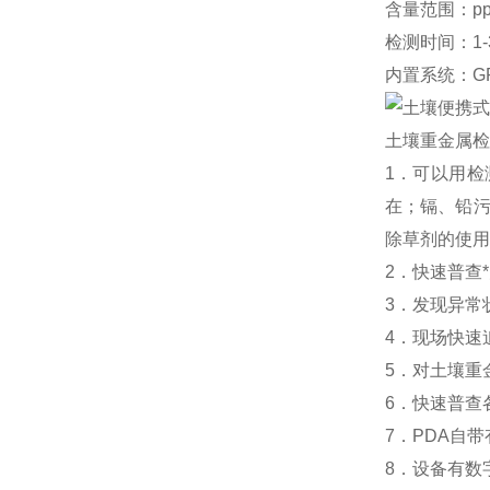
含量范围：p
检测时间：1-
内置系统：GP
土壤重金属检
1．可以用
在；镉、铅污
除草剂的使用
2．快速普查
3．发现异常
4．现场快速
5．对土壤重
6．快速普查
7．PDA自
8．设备有数