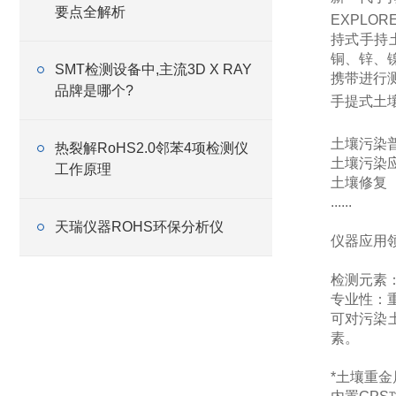
要点全解析
EXPLO
持式手持
铜、锌、
SMT检测设备中,主流3D X RAY
携带进行
品牌是哪个?
手提式土
土壤污染
热裂解RoHS2.0邻苯4项检测仪
土壤污染
工作原理
土壤修复
......
天瑞仪器ROHS环保分析仪
仪器应用
检测元素
专业性：
可对污染
素。
*土壤重金