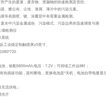
生产所产生的废液，废弃物、泄漏物的快速检测及管控。
过滤器、擦尘布、尘埃、漆屑、薄片中的污染元素。
、油漆等表面喷、镀、涂覆层中有害重金属检测。
水、废水中污染金属成份、污染模式、污染边界的迅速调查与测
示系统
反工业级定制触摸屏≥5英寸。
080*720
池，标配6800mAh,电压：7.2V；可持续工作达8时；
具有热插拔功能，延时断电，更换电池是*关机，电池自带电量显
器充流供电；
滤光片