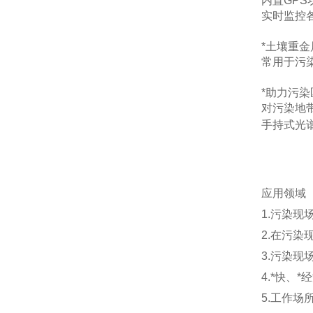
内置GP
实时监控
*土壤重
常用于污
*助力污
对污染地
手持式光
应用领域
1.污染
2.在污染
3.污染
4.*快
5.工作