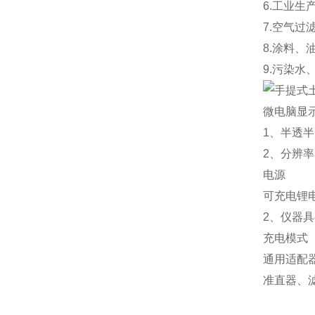
6.工业
7.空气
8.涂料
9.污染
微电脑显
1、半透半
2、分辨率1
电源
可充电锂电
2、仪器
充电模式
通用适配
准直器、