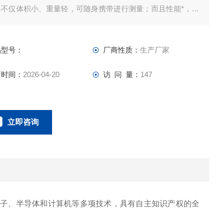
器不仅体积小、重量轻，可随身携带进行测量；而且性能*，堪
台式机，即使是重金属含量较低的土壤也能轻松测定。
品型号：
厂商性质：
生产厂家
新时间：
2026-04-20
访 问 量：
147
立即咨询
0134-0510-0207
联系电话：
电子、半导体和计算机等多项技术，具有自主知识产权的全