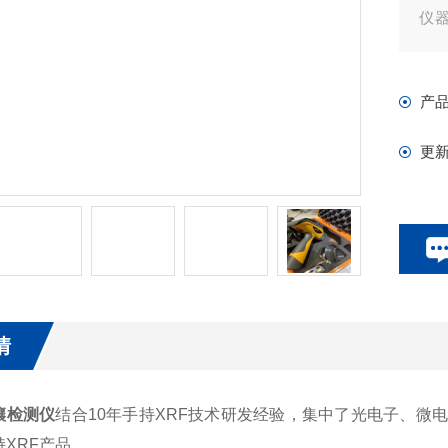
仪
比
产
更
情
壤检测仪
结合10年手持XRF技术研发经验，集中了光电子、微
XRF产品。