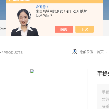
欢迎您！
来自局域网的朋友！有什么可以帮
助您的吗？
ray CT
ISD-NI-RX85-G13CT扫描仪 X射线源 微焦CT无损检测仪器
IS
心
您的位置：
首页
-
/ PRODUCTS
手提
手
对
等