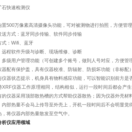
内置500万像素高清摄像头功能，可对被测物进行拍照，方便管
发送方式：蓝牙同步传输、软件同步传输
式：Wifi、蓝牙
：远程软件升级与诊断、现场维修、诊断
：多级用户管理功能（可创建多个账号，做到人号对应，方便管
仪器配有保护盖，具有仪器校准、防辐射、防损坏功能（非标配
与仪器状态提示，机身具有物料感应功能，可以智能识别前方是
持XRF仪器工作原理相同，结构相似，运行一段时间后都会产
有的仪器采用顶部散热槽的方式帮助仪器散热；因为仪器外壳材
，内部热量不会马上传导至外壳上，开机一段时间后不会明显觉
热，将仪器内部热量散发至空气中。
分析仪应用领域