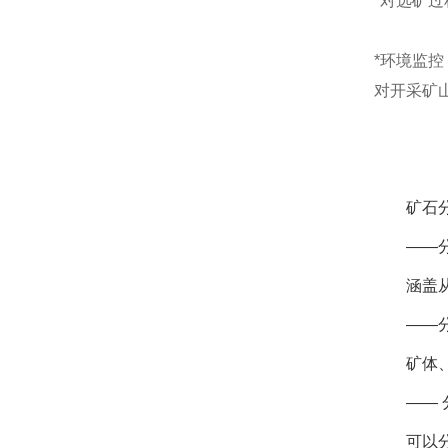
*对选矿
*环境监控
对开采矿
矿石
——
涵盖
——
矿体
——
可以