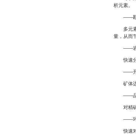
析元素。
——
多元
量，从而
——
快速
——
矿体
——
对精
——
快速