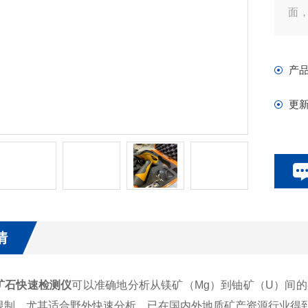
面
矿
体
产
更
情
石快速检测仪
可以准确地分析从镁矿（Mg）到铀矿（U）间
限制，尤其适合野外快速
分析，已在国内外地质矿产资源行业得