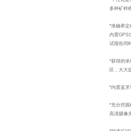
多种矿样
*准确界定
内置GP
试报告同
*获得的
区，大大
*内置蓝
*充分挖掘
高清摄像