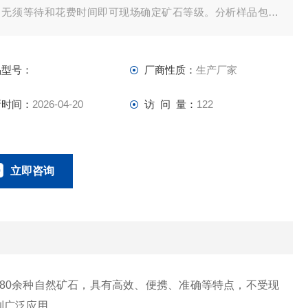
，无须等待和花费时间即可现场确定矿石等级。分析样品包含
石、岩石、矿渣、精矿、尾矿、矿库碎片、废矿等的固体、液
、粉末形态样品。
品型号：
厂商性质：
生产厂家
新时间：
2026-04-20
访 问 量：
122
立即咨询
0134-0510-0207
联系电话：
的80余种自然矿石，具有高效、便携、准确等特点，不受现
到广泛应用。