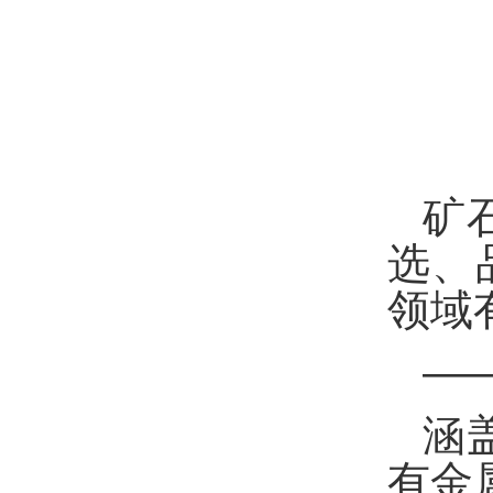
矿
选、
领域
—
涵
有金