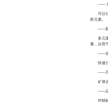
——
可以
析元素。
——
多元
量，从而
——
快速
——
矿体
——
对精