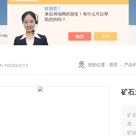
欢迎您！
来自局域网的朋友！有什么可以帮
助您的吗？
ray CT
ISD-NI-RX85-G13CT扫描仪 X射线源 微焦CT无损检测仪器
IS
心
您的位置：
首页
-
产品
/ PRODUCTS
矿石
矿
高
矿