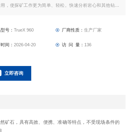
作用，使探矿工作更为简单、轻松。快速分析岩心和其他钻探
品，建立矿山三维图，分析储量，可大大提高钻探现场即刻决
效率。
品型号：
TrueX 960
厂商性质：
生产厂家
新时间：
2026-04-20
访 问 量：
136
立即咨询
0134-0510-0207
联系电话：
自然矿石，具有高效、便携、准确等特点，不受现场条件的
用。