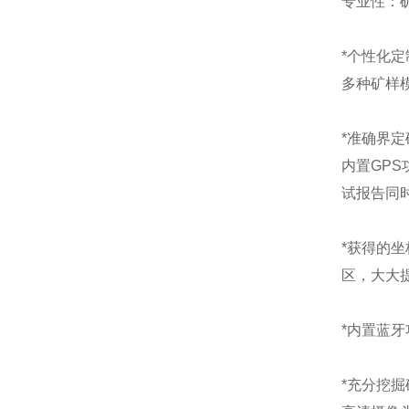
专业性：
*个性化
多种矿样
*准确界定
内置GP
试报告同
*获得的
区，大大
*内置蓝
*充分挖掘