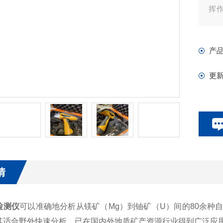
挥
样
策
产
更
情
检测仪
可以准确地分析从镁矿（Mg）到铀矿（U）间的80余种
其适合野外快速
分析，已在国内外地质矿产资源行业得到广泛应