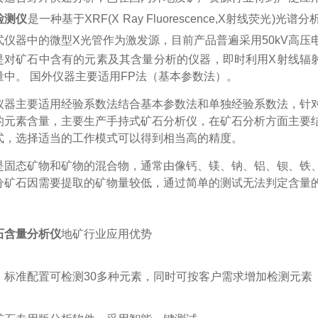
检测仪
是一种基于XRF(X Ray Fluorescence,X射线荧
式仪器中的微型X光管作为激发源，目前产品普遍采用50kV高
是对矿石中含有的元素及其含量分析的仪器，即时利用
X射线
辐
量中。 国外仪器主要适用FP法（基本参数法）。
仪器主要适用经验系数法结合基本参数法和单独经验系数法，针
的元素含量，主要生产
手持式矿石分析仪
，在矿石分析方面主要
式，选择适当的工作模式可以得到相当高的精度。
是固态矿物和矿物的混合物，通常由像钙、镁、钠、铝、钡、铁
分矿石因需要提取的矿物量较低，通过简单的测试无法判定含量
石含量分析仪
地矿行业应用优势
：标准配置可检测30多种元素，同时可按客户需求增加检测元素