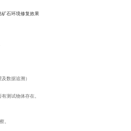
估矿石环境修复效果
理
理及数据追溯）
）
否有测试物体存在。
察。