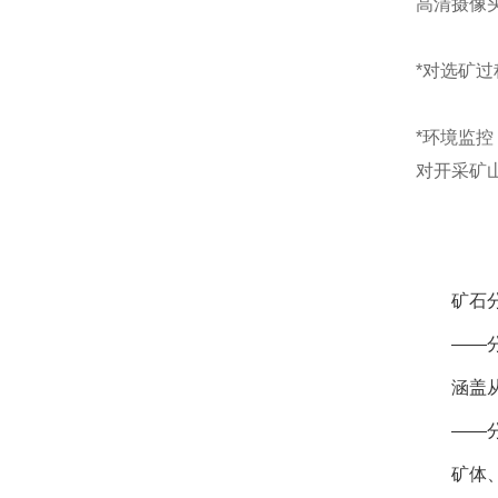
高清摄像
*对选矿
*环境监控
对开采矿
矿石
——
涵盖
——
矿体