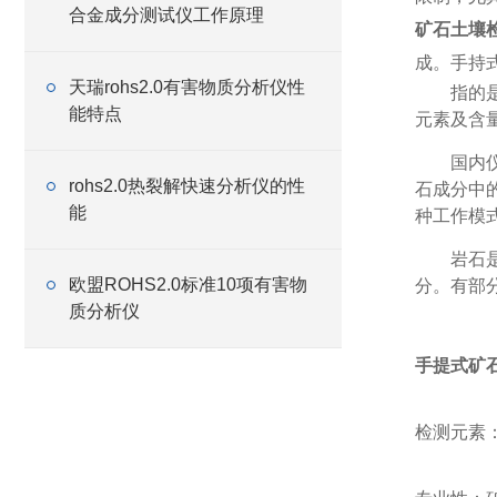
合金成分测试仪工作原理
矿石土壤
成。手持
天瑞rohs2.0有害物质分析仪性
指的
能特点
元素及含
国内
rohs2.0热裂解快速分析仪的性
石成分中
能
种工作模
岩石
欧盟ROHS2.0标准10项有害物
分。有部
质分析仪
手提式矿
检测元素