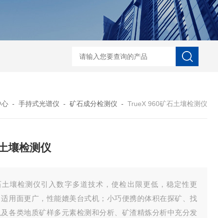
D-NI-RX85-G13工业用3D显微X射线CT扫描设备
EDX1800BRohs指令
中心
-
手持式光谱仪
-
矿石成分检测仪
-
TrueX 960矿石土壤检测仪
土壤检测仪
石土壤检测仪引入数字多道技术，使检出限更低，稳定性更
，适用面更广，性能媲美台式机；小巧便携的体积在探矿、找
以及各类地质矿样多元素检测和分析、矿渣精炼分析中充分发