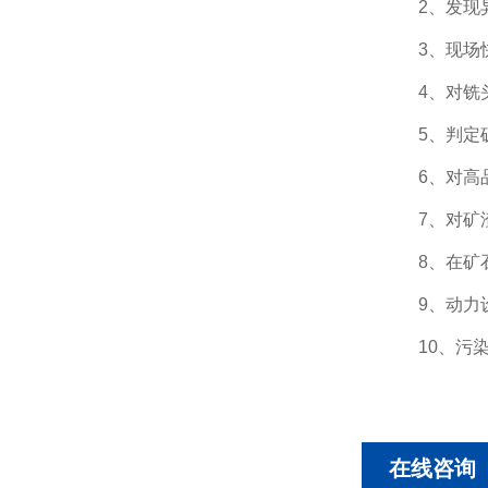
2、发现
3、现场
4、对
铣
5、判定
6、对高
7、对矿
8、在矿
9、动力
10、污
在线咨询