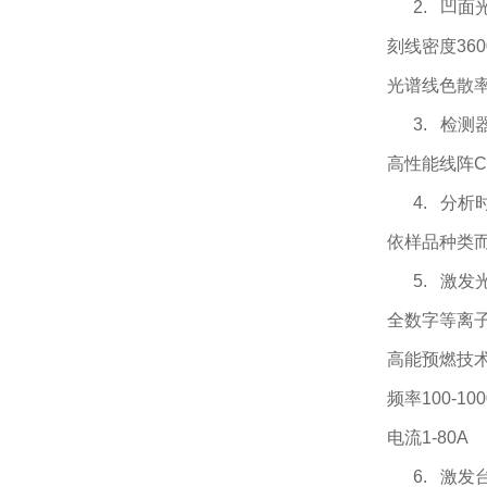
2. 凹面
刻线密度
360
光谱线色散
3. 检测
高性能线阵C
4. 分析
依样品种类
5. 激发
全数字等离
高能预燃技
频率
100-10
电流
1-80A
6. 激发