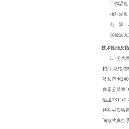
工作温度
相对湿度
电
源：
实验室无
技术性能及指
1. 分光
帕邢
-
龙格结
波长范围140 
像素分辨率10
恒温
33
℃±
0.
特殊材质铸
间歇式真空