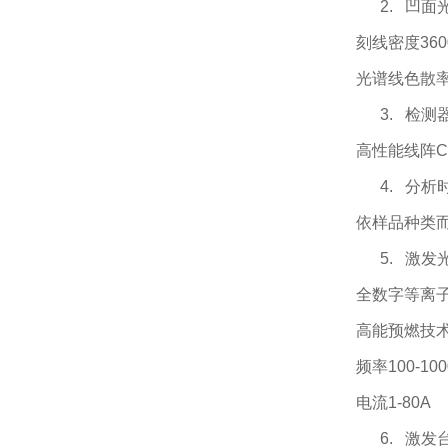
2. 凹面
刻线密度
360
光谱线色散
3. 检测
高性能线阵C
4. 分析
依样品种类
5. 激发
全数字等离
高能预燃技
频率
100-10
电流
1-80A
6. 激发