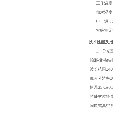
工作温度
相对湿度
电
源：
实验室无
技术性能及指
1. 分光
帕邢
-
龙格结
波长范围140 
像素分辨率10
恒温
33
℃±
0.
特殊材质铸
间歇式真空