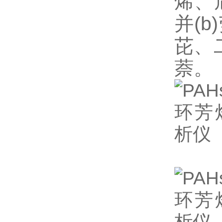
烯、
并(b
芘、二
萘。