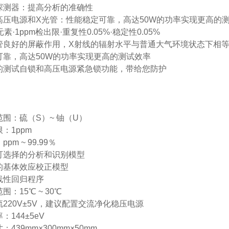
探测器：提高分析的准确性
高压电源和X光管：性能稳定可靠，高达50W的功率实现更高的
素·1ppm检出限·重复性0.05%·稳定性0.05%
管良好的屏蔽作用，X射线的辐射水平与普通大气环境状态下相
可靠，高达50W的功率实现更高的测试效率
的测试自锁和高压电源紧急锁功能，带给您防护
围：硫（S）~ 铀（U）
：1ppm
pm ~ 99.99％
可选择的分析和识别模型
的基体效应校正模型
线性回归程序
：15℃ ~ 30℃
220V±5V，建议配置交流净化稳压电源
144±5eV
439mm×300mm×50mm