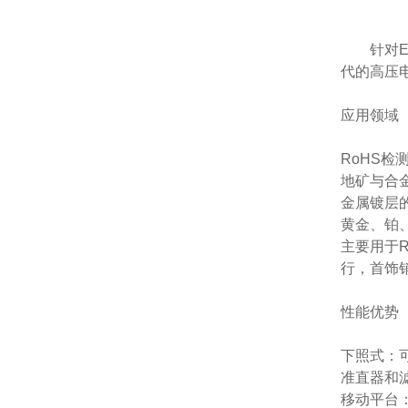
针对
代的高压
应用领域
RoHS检
地矿与合
金属镀层
黄金、铂
主要用于
行，首饰
性能优势
下照式：
准直器和
移动平台