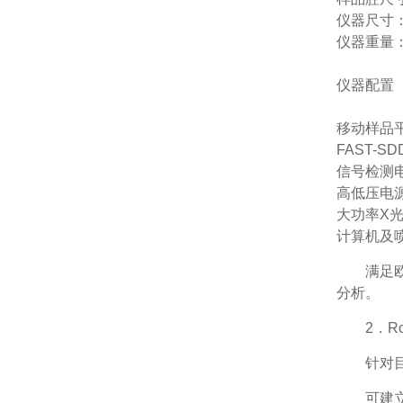
仪器尺寸：5
仪器重量：
仪器配置
移动样品
FAST-S
信号检测
高低压电
大功率X
计算机及
满足
分析。
2．R
针对目
可建