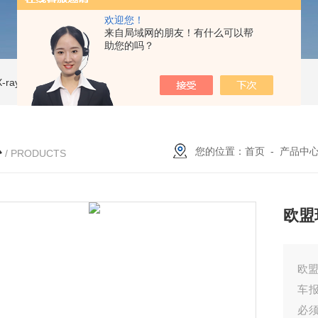
欢迎您！
来自局域网的朋友！有什么可以帮
助您的吗？
ray CT
ISD-NI-RX85-G13CT扫描仪 X射线源 微焦CT无损检测仪器
IS
心
您的位置：
首页
-
产品中
/ PRODUCTS
欧盟
欧
车
必