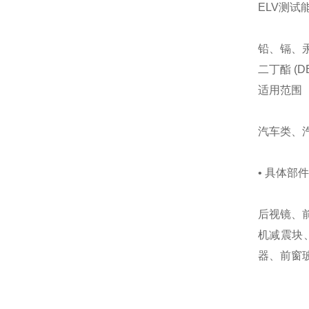
ELV测试
铅、镉、汞
二丁酯 (
适用范围
汽车类、
• 具体部
后视镜、
机减震块
器、前窗