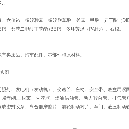
能力
、六价铬、多溴联苯、多溴联苯醚、邻苯二甲酸二异丁酯（DIBP）
DBP)、邻苯二甲酸丁苄酯 (BBP)、多环芳烃（PAHs）、石棉。
汽车类废品、汽车配件、零部件和原材料。
件实例
前照灯、发电机（发动机）、变速器、座椅、安全带、底盘用紧
、发动机主线束、火花塞、燃油供油管、动力转向管、排气管密
玻璃密封胶条、离合器摩擦片、前轮制动衬片、车门、液压制动