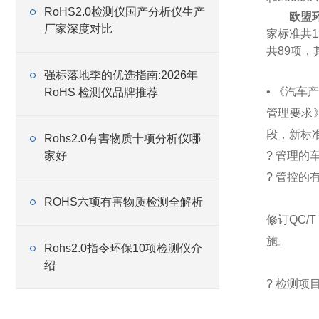
RoHS2.0检测仪国产分析仪生产
欧盟
厂家深度对比
家标准共
共89项，
强标落地季的优选指南:2026年
• 《汽车
RoHS 检测仪品牌推荐
管理要求
段，新标准
Rohs2.0有害物质十项分析仪哪
家好
? 管理的
? 管控的
ROHS六项有害物质检测全解析
修订QC/
施。
Rohs2.0指令环保10项检测仪介
绍
? 检测项