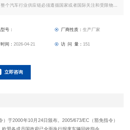
。整个汽车行业供应链必须遵循国家或者国际关注和受限物质
测试及标准来设计生产其产品，打造绿色汽车产业链。
品型号：
厂商性质：
生产厂家
新时间：
2026-04-21
访 问 量：
151
立即咨询
0134-0510-0207
联系电话：
令）于2000年10月24日颁布。2005/673/EC（豁免指令）
01日起，欧盟各成员国政府已全面执行报废车辆回收指令。