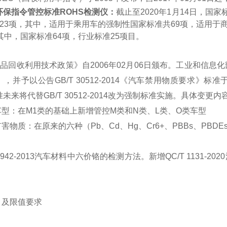
环保指令管控标准ROHS检测仪：
截止至2020年1月14日，
123项，其中，适用于乘用车的强制性国家标准共69项，适用于
其中，国家标准64项，行业标准25项目。
产品回收利用技术政策》自2006年02月06日颁布。工业和信息
》，并予以公告
GB/T 30512-2014《汽车禁用物质要求》标准
未来将代替GB/T 30512-2014改为强制标准实施。具体变更内
车型：在M1类的基础上新增管控M类和N类、L类、O类车型
有害物质：在原来的六种（Pb、Cd、Hg、Cr6+、PBBs、PBD
T 942-2013汽车材料中六价铬的检测方法。新增QC/T 1131-
目及限值要求