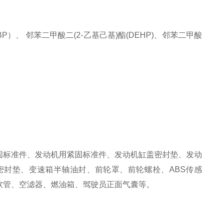
、 邻苯二甲酸二(2-乙基己基)酯(DEHP)、邻苯二甲酸
固标准件、发动机用紧固标准件、发动机缸盖密封垫、发动
封垫、变速箱半轴油封、前轮罩、前轮螺栓、ABS传感
软管、空滤器、燃油箱、驾驶员正面气囊等。