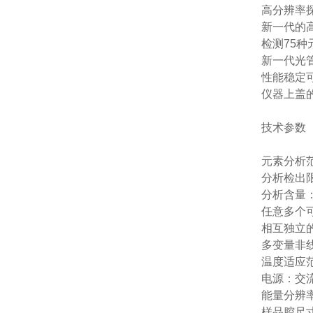
高分辨率
新一代的
检测75种元
新一代光
性能稳定
仪器上盖
技术参数
元素分析范
分析检出限
分析含量：p
任意多个
相互独立
多变量非
温度适应范围
电源：交流
能量分辨率：
样品腔尺寸：