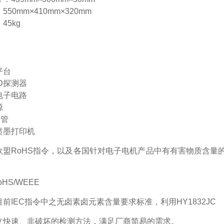
50mm×410mm×320mm
45kg
平台
DD探测器
电子电路
源
光管
喷墨打印机
欧盟RoHS指令，以及各国针对电子电机产品中有有害物质含量的快
oHS/WEEE
前IEC指令中之无卤素卤元素含量要求标准，利用HY1832JC
立快速、非破坏的检测方法，满足厂商简易的需求。