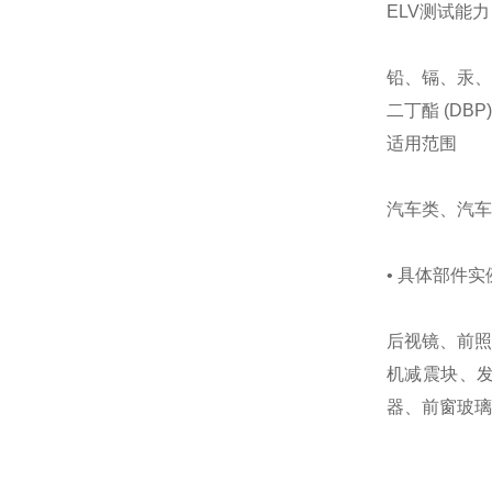
ELV测试能力
铅、镉、汞、
二丁酯 (DB
适用范围
汽车类、汽车
• 具体部件实
后视镜、前照
机减震块、
器、前窗玻璃