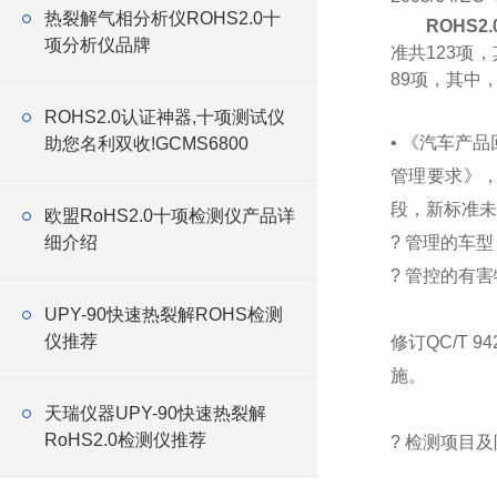
热裂解气相分析仪ROHS2.0十
ROHS
项分析仪品牌
准共123项
89项，其中
ROHS2.0认证神器,十项测试仪
• 《汽车产
助您名利双收!GCMS6800
管理要求》
段，新标准未来
欧盟RoHS2.0十项检测仪产品详
细介绍
? 管理的车
? 管控的有害
UPY-90快速热裂解ROHS检测
仪推荐
修订QC/T 
施。
天瑞仪器UPY-90快速热裂解
RoHS2.0检测仪推荐
? 检测项目