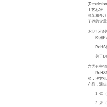
(Restri
工艺标准
联苯
和多溴
了镉的含量
(ROHS指令)
欧洲R
RoHS
关于D
六类有害物
RoH
箱，洗衣机
产品，通信
1. 
2. 