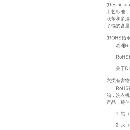
(Restri
工艺标准
联苯
和多溴
了镉的含量
(ROHS指令)
欧洲R
RoHS
关于D
六类有害物
RoH
箱，洗衣机
产品，通信
1. 
2. 