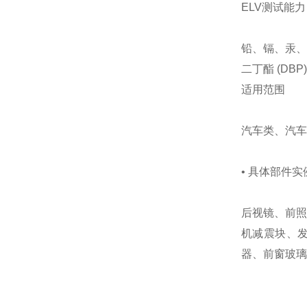
ELV测试能力
铅、镉、汞、
二丁酯 (DB
适用范围
汽车类、汽车
• 具体部件实
后视镜、前照
机减震块、
器、前窗玻璃