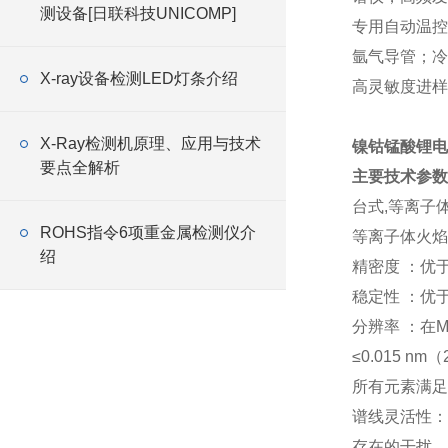
测设备[日联科技UNICOMP]
专用自动温控
氩气导管；冷
X-ray设备检测LED灯条介绍
高灵敏度进样
X-Ray检测机原理、应用与技术
镍钴锰酸锂电
要点全解析
主要技术参数
台式,等离子
ROHS指令6项重金属检测仪介
等离子体火焰
绍
精密度 ：优
稳定性 ：优
分辨率 ：在Mn
≤0.015 n
所有元素满足
谱线灵活性：
存在的干扰，