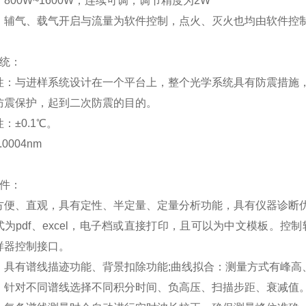
800W~1600W，连续可调，调节精度为2W
、辅气、载气开启与流量为软件控制，点火、灭火也均由软件控
系统：
性：与进样系统设计在一个平台上，整个光学系统具有防震措施
防震保护，起到二次防震的目的。
：±0.1℃。
0004nm
软件：
方便、直观，具有定性、半定量、定量分析功能，具有仪器诊断
为pdf、excel，电子档或直接打印，且可以为中文模板。控制软
样器控制接口。
：具有谱线描迹功能、背景扣除功能;曲线拟合：测量方式有峰高
：针对不同谱线选择不同积分时间、负高压、扫描步距、衰减值