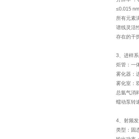
≤0.015
所有元素
谱线灵活
存在的干
3、进样
炬管：一
雾化器：
雾化室：
总氩气消耗
蠕动泵转
4、射频
类型：固