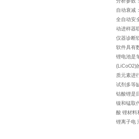
分析参数
自动衰减
全自动安
动进样器
仪器诊断
软件具有
锂电池是
(LiCoO
质元素进
试剂多等缺
钴酸锂是
镍和锰取
酸 锂材
锂离子电