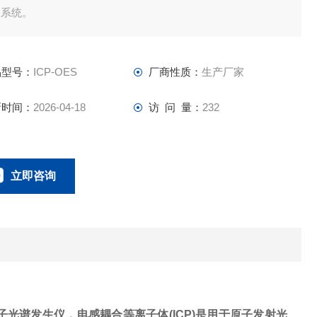
水系统。
品型号：
ICP-OES
厂商性质：
生产厂家
新时间：
2026-04-18
访 问 量：
232
立即咨询
0134-0510-0207
联系电话：
ter)电感耦合等离子光谱发生仪，电感耦合等离子体(ICP)是用于原子发射光