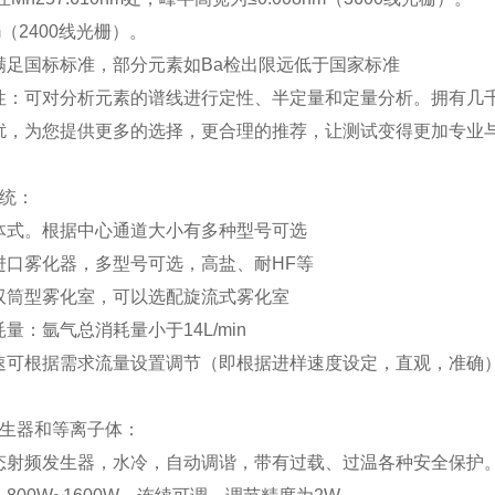
 nm（2400线光栅）。
满足国标标准，部分元素如Ba检出限远低于国家标准
性：可对分析元素的谱线进行定性、半定量和定量分析。拥有几
扰，为您提供更多的选择，更合理的推荐，让测试变得更加专业
系统：
体式。根据中心通道大小有多种型号可选
进口雾化器，多型号可选，高盐、耐HF等
双筒型雾化室，可以选配旋流式雾化室
量：氩气总消耗量小于14L/min
速可根据需求流量设置调节（即根据进样速度设定，直观，准确
发生器和等离子体：
态射频发生器，水冷，自动调谐，带有过载、过温各种安全保护