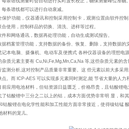
：每条谱线测量时会自动进行实时波长校正，确保测量峰位准确
：每条谱线都可以进行自动衰减。
全保护功能，仪器通讯和控制采用控制卡，观测位置由软件控制并
联合使用，控制样品的切换、清洗、进样等过程。
软件和网络通讯，数据再处理功能，自动生成测试报告。
数据档案管理功能，支持数据的备份、恢复、删除，支持数据的
笔记本电脑、摄像机、电动车及便携式 各种仪器设备的理想电源
2)的杂质元素主要有 Cu,Ni,Fe,Mg,Mn,Ca,Na 等,这些
行监测分析,这对控制产品质量非常重要。这 些元素以前大多采用
点。而 ICP-AES 可以实现多元素同时测定,能 节省大量的人
目前应用电池材料，但钴资源日益匮乏，价格昂贵，且钴酸锂电
代了钴酸锂中三分之二以上的钴，成本方面优势非常明 显，和
料和钴酸锂在电化学性能和加工性能方面非常接近，使得镍钴锰 
 池材料的宠儿。