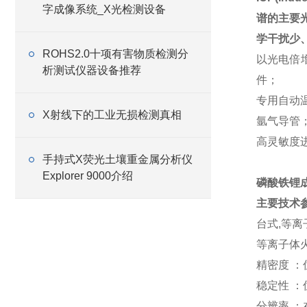
字成像系统_X光检测设备
谱的主要
学干扰少
ROHS2.0十项有害物质检测分
以光电倍
析测试仪器设备推荐
件；
专用自动
X射线下的工业无损检测真相
氩气导管
高灵敏度
手持式X荧光土壤重金属分析仪
Explorer 9000介绍
磷酸铁锂成
主要技术
台式,等
等离子体
精密度 
稳定性 
分辨率 ：在