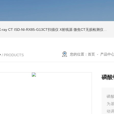
ray CT
ISD-NI-RX85-G13CT扫描仪 X射线源 微焦CT无损检测仪器
IS
心
您的位置：
首页
-
产品中
/ PRODUCTS
磷酸
磷酸
为
动