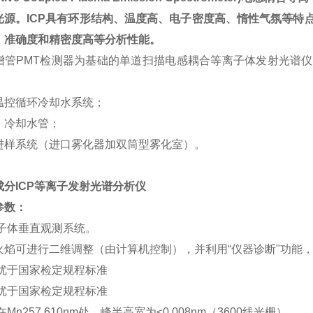
光源。ICP具有环形结构、温度高、电子密度高、惰性气氛等特
、准确度和精密度高等分析性能。
增管PMT检测器为基础的单道扫描电感耦合等离子体发射光谱
温控循环冷却水系统；
；冷却水管；
进样系统（进口雾化器加双筒型雾化室）。
分ICP等离子发射光谱分析仪
参数：
离子体垂直观测系统。
火焰可进行二维调整（由计算机控制），并利用“仪器诊断"功能
：优于国家检定规程标准
：优于国家检定规程标准
Mn257.610nm处，峰半高宽为≤0.008nm（3600线光栅）。