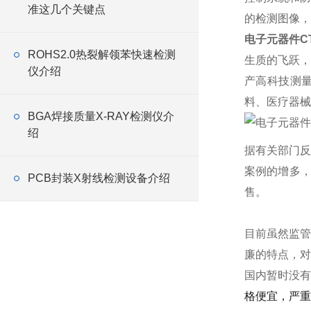
准这几个关键点
的检测图像，
电子元器件C
ROHS2.0热裂解领苯快速检测
生质的飞跃，
仪介绍
产高科技测量
料、医疗器械
BGA焊接质量X-RAY检测仪介
绍
据有关部门反
案例的增多
PCB封装X射线检测设备介绍
售。
目前虽然监管
廉的特点，对
国内暂时没有能
格便宜，严重