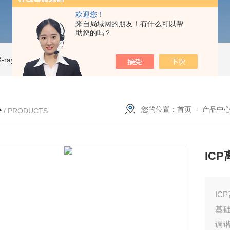
欢迎您！
来自局域网的朋友！有什么可以帮
助您的吗？
ray CT
ISD-NI-RX85-G13CT扫描仪 X射线源 微焦CT无损检测仪器
IS
心
您的位置：
首页
-
产品中
/ PRODUCTS
IC
IC
基
调