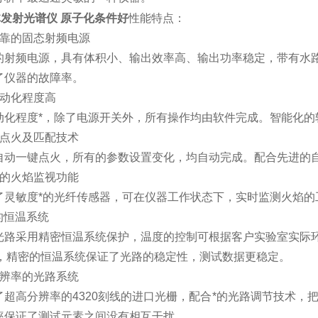
体发射光谱仪 原子化条件好
性能特点：
可靠的固态射频电源
的射频电源，具有体积小、输出效率高、输出功率稳定，带有水
了仪器的故障率。
自动化程度高
动化程度*，除了电源开关外，所有操作均由软件完成。智能化的
动点火及匹配技术
自动一键点火，所有的参数设置变化，均自动完成。配合先进的
化的火焰监视功能
了灵敏度*的光纤传感器，可在仪器工作状态下，实时监测火焰的
的恒温系统
光路采用精密恒温系统保护，温度的控制可根据客户实验室实际
1℃，精密的恒温系统保证了光路的稳定性，测试数据更稳定。
分辨率的光路系统
超高分辨率的4320刻线的进口光栅，配合*的光路调节技术，把普
率保证了测试元素之间没有相互干扰。