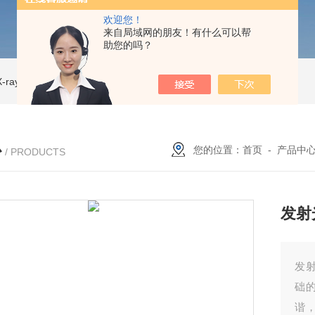
欢迎您！
来自局域网的朋友！有什么可以帮
助您的吗？
ray CT
ISD-NI-RX85-G13CT扫描仪 X射线源 微焦CT无损检测仪器
IS
心
您的位置：
首页
-
产品中
/ PRODUCTS
发射
发射
础
谐