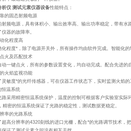
分析仪 测试元素仪器设备
性能特点：
可靠的固态射频电源
的射频电源，具有体积小、输出效率高、输出功率稳定，带有水
了仪器的故障率。
自动化程度高
动化程度*，除了电源开关外，所有操作均由软件完成。智能化的
动点火及匹配技术
自动一键点火，所有的参数设置变化，均自动完成。配合先进的
化的火焰监视功能
了灵敏度*的光纤传感器，可在仪器工作状态下，实时监测火焰的
的恒温系统
光路采用精密恒温系统保护，温度的控制可根据客户实验室实际
1℃，精密的恒温系统保证了光路的稳定性，测试数据更稳定。
分辨率的光路系统
超高分辨率的4320刻线的进口光栅，配合*的光路调节技术，把普
率保证了测试元素之间没有相互干扰。