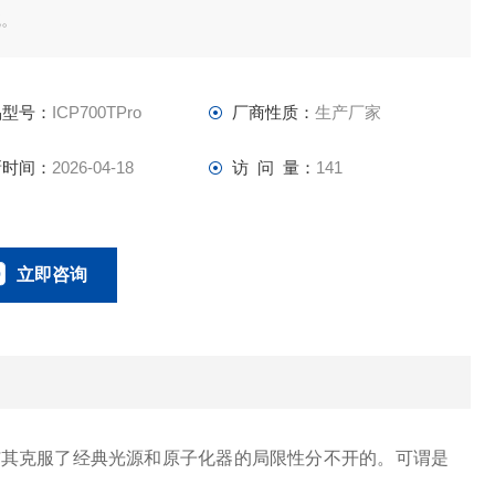
统。
品型号：
ICP700TPro
厂商性质：
生产厂家
新时间：
2026-04-18
访 问 量：
141
立即咨询
0134-0510-0207
联系电话：
与其克服了经典光源和原子化器的局限性分不开的。可谓是