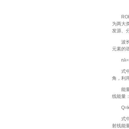
R
为两大类
发源、
波
元素的
nλ=
式
角，利
能
线能量
Q=
式
射线能