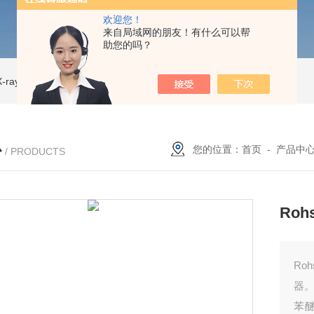
欢迎您！
来自局域网的朋友！有什么可以帮
助您的吗？
ray CT
ISD-NI-RX85-G13CT扫描仪 X射线源 微焦CT无损检测仪器
IS
心
您的位置：
首页
-
产品中
/ PRODUCTS
Ro
Ro
器。
苯醚