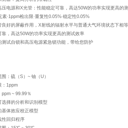
高压电源和X光管：性能稳定可靠，高达50W的功率实现更高的
素·1ppm检出限·重复性0.05%·稳定性0.05%
管良好的屏蔽作用，X射线的辐射水平与普通大气环境状态下相
可靠，高达50W的功率实现更高的测试效率
的测试自锁和高压电源紧急锁功能，带给您防护
围：硫（S）~ 铀（U）
：1ppm
pm ~ 99.99％
可选择的分析和识别模型
的基体效应校正模型
线性回归程序
：15℃ ~ 30℃