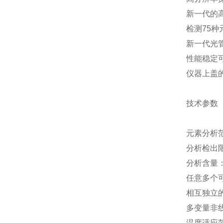
新一代的
检测75种元
新一代光
性能稳定
仪器上盖
技术参数
元素分析范
分析检出限
分析含量：p
任意多个
相互独立
多变量非
温度适应范围