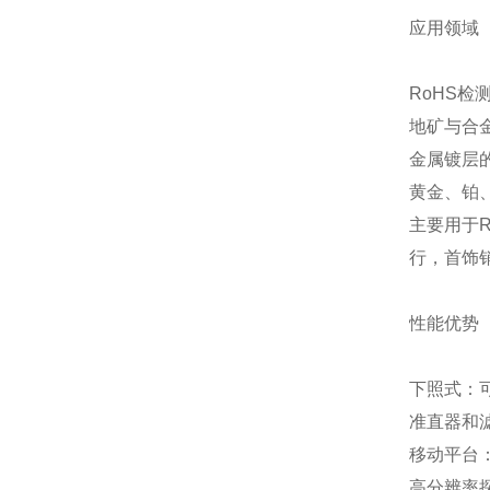
应用领域
RoHS检
地矿与合
金属镀层
黄金、铂
主要用于
行，首饰
性能优势
下照式：
准直器和
移动平台
高分辨率