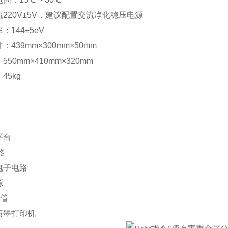
220V±5V，建议配置交流净化稳压电源
144±5eV
439mm×300mm×50mm
50mm×410mm×320mm
45kg
平台
器
电子电路
源
光管
喷墨打印机