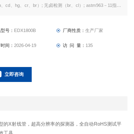
b、cd、hg、cr、br）; 无卤检测（br、cl）; astm963－11指令
b、cr、ba、hg、cd、sb、se、as）;
品型号：
EDX1800B
厂商性质：
生产厂家
新时间：
2026-04-19
访 问 量：
135
立即咨询
0134-0510-0207
联系电话：
型的X射线管，超高分辨率的探测器，全自动RoHS测试平
效工具。