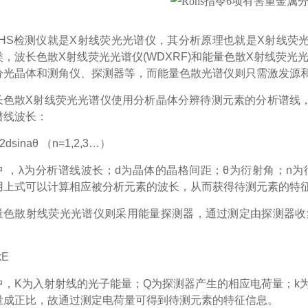
OHS检测仪就是X射线荧光光谱仪，其分析原理也就是X射线荧
，波长色散X射线荧光光谱仪(WDXRF)和能量色散X射线荧光光
分光晶体和测角仪、探测器等，而能量色散光谱仪则只需激发源
长色散X射线荧光光谱仪使用分析晶体分辨待测元素的分析谱线，
谱线波长：
2dsinaθ （n=1,2,3…）
中 ，λ为分析谱线波长；d为晶体的晶格间距；θ为衍射角；n
用上式可以计算相应被分析元素的波长，从而获得待测元素的特
量色散射线荧光光谱仪则采用能量探测器，通过测定由探测器收
：
kE
中，K为入射射线的光子能量；Q为探测器产生的相应电荷量；k
量成正比，故通过测定电荷量可得到待测元素的特征信息。