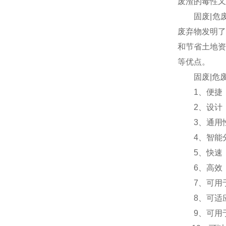
废渣的毒性又
固废|危
废弃物发明了
和节省土地资
等优点。
固废|危废
1、便捷，
2、设计：
3、通用性
4、智能分
5、快速：2
6、高效：
7、可用于检
8、可适应高
9、可用于