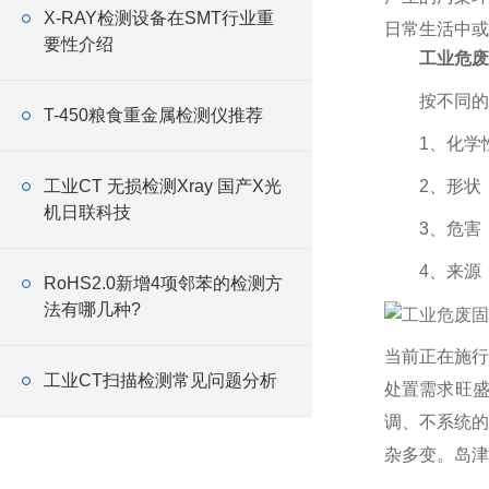
X-RAY检测设备在SMT行业重
日常生活中或
要性介绍
工业危废
按不同的
T-450粮食重金属检测仪推荐
1、化学
工业CT 无损检测Xray 国产X光
2、形状
机日联科技
3、危害
4、来源
RoHS2.0新增4项邻苯的检测方
法有哪几种?
当前正在施行
工业CT扫描检测常见问题分析
处置需求旺
调、不系统的
杂多变。岛津