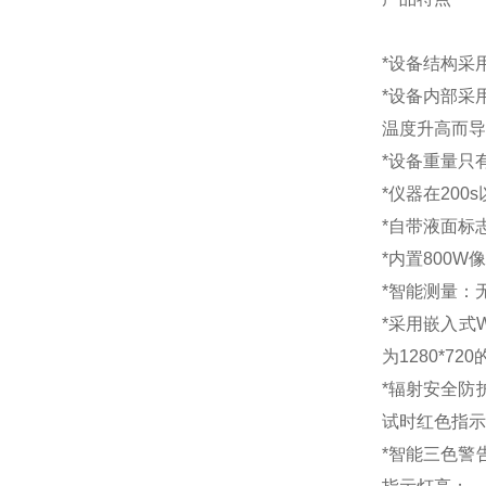
*设备结构采
*设备内部采
温度升高而导
*设备重量只
*仪器在20
*自带液面标
*内置800
*智能测量：
*采用嵌入式
为1280*
*辐射安全防
试时红色指示
*智能三色警