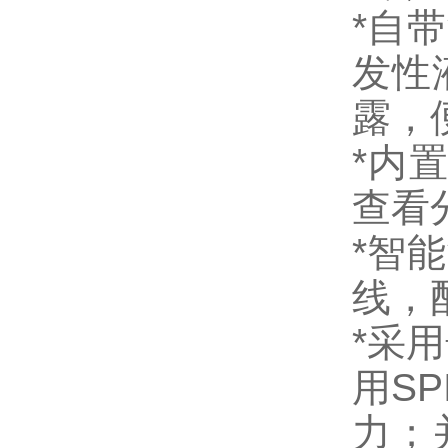
*自
发性
露，
*内
查看
*智
线，
*采
用S
力；