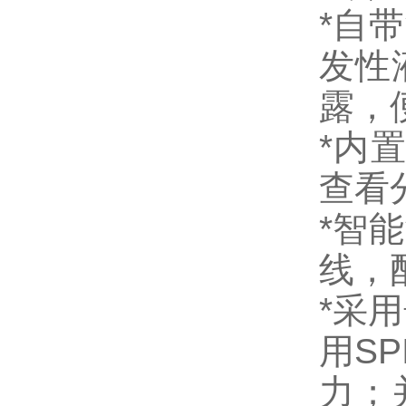
*自
发性
露，
*内
查看
*智
线，
*采
用S
力；