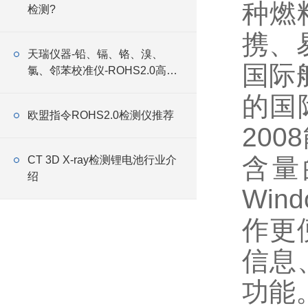
种燃
检测?
携、
天瑞仪器-铅、镉、铬、溴、
国际船
氯、邻苯校准仪-ROHS2.0高效
测定仪器
的国际
欧盟指令ROHS2.0检测仪推荐
20
含量
CT 3D X-ray检测锂电池行业介
绍
Win
作更
信息
功能