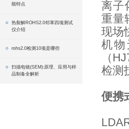
离子
能特点
重量
热裂解ROHS2.0邻苯四项测试
现场
仪介绍
机物
rohs2.0检测10项是哪些
（H
检测
扫描电镜(SEM):原理、应用与样
品制备全解析
便携
LD