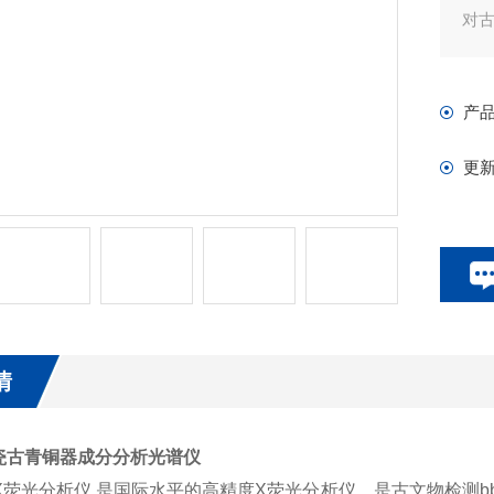
对
产
更
情
瓷古青铜器成分分析光谱仪
列X荧光分析仪,是国际水平的高精度X荧光分析仪，是古文物检测