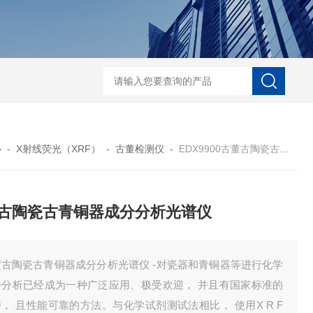
D-NI-RX85-G13工业用3D显微X射线CT扫描设备
EDX1800BRohs指令
心
-
X射线荧光（XRF）
-
古董检测仪
-
EDX9900古董古陶瓷古青铜器成分分析光谱仪
古陶瓷古青铜器成分分析光谱仪
董古陶瓷古青铜器成分分析光谱仪 -对瓷器和青铜器等进行化学
份分析已经成为一种广泛应用、极受欢迎， 并且有国家标准的
， 且性能可靠的方法。与化学试剂测试法相比， 使用X R F