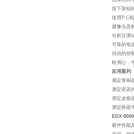
按下按钮
使用P C
摄像头及
分析仪测
可靠的电
自动的控
欧洲心，中
应用案列
测定青铜
测定瓷器
测定金银
测定铁器
EDX 90
硬件性能