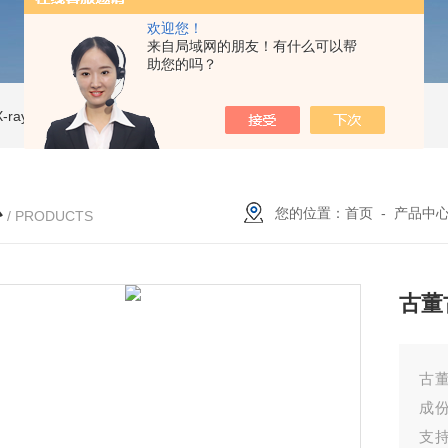
欢迎您！
来自局域网的朋友！有什么可以帮
助您的吗？
ray CT
ISD-NI-RX85-G13CT扫描仪 X射线源 微焦CT无损检测仪器
IS
心
您的位置：
首页
-
产品中
/ PRODUCTS
古董
古
成
支持