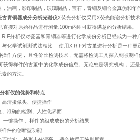
器，油画，影印制品，玻璃制品，宝石，青铜及铜合金真伪和年
瓷古青铜器成分分析光谱仪
X荧光分析仪采用X荧光能谱分析技
,直接对原始样品进行测量,100m内即可获得满意的分析结果。
X R F分析仪对瓷器和青铜器等进行化学成份分析已经成为一种
与化学试剂测试法相比， 使用X R F对古董进行分析是一种更迅
种操作方便， 且性价比检测技术，无需将检测工具探入到被测样
即可获得样件的古董中的化学成份信息。无论您是研究机构， 还
元素的方法。
000分析仪的优势和特点
、高清摄像头、便捷操作
速、准确的检测、人性化界面
， 一键操作， 样件的组成成份的分析结果
层样件的创新型功能
小巧结实， 外形十分漂亮， 适合放置于陈列展室