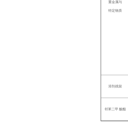
重金属与
特定物质
溶剂残留
邻苯二甲 酸酯