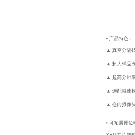
• 产品特色：
▲ 真空分隔
▲ 超大样品
▲ 超高分辨
▲ 选配减速
▲ 仓内摄像
• 可拓展原
SEM芯片加