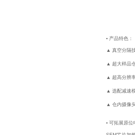
• 产品特色：
▲ 真空分隔
▲ 超大样品
▲ 超高分辨
▲ 选配减速
▲ 仓内摄像
• 可拓展原
SEM芯片加