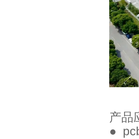
产品
● p