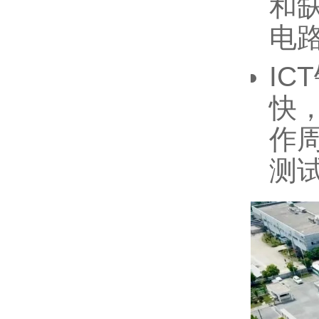
和
电
I
快
作
测试