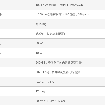
1024 × 256像素；2维Peltier致冷CCD
小
< 150 μm的碾碎矿石（100目筛，150 μm）
约15 mg
材
钴或铜（钴为标准配置）
压
30 kV
率
10 W
240 GB，坚固耐用的内部硬盘驱动器
802.11 b/g，从网络浏览器进行遥控
–10°C ～ 35°C
12.5 kg
30 cm × 17 cm × 47 cm