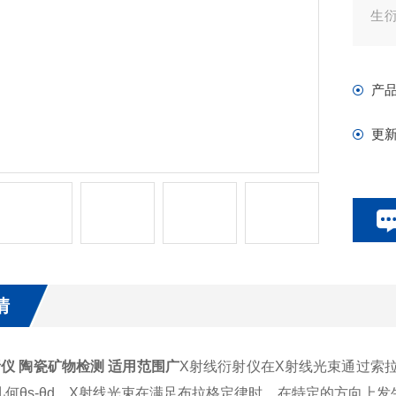
生
测
图
产
更
情
仪 陶瓷矿物检测 适用范围广
X
射线衍射仪
在X射线光束通过索
几何θs-θd，X射线光束在满足布拉格定律时，在特定的方向上