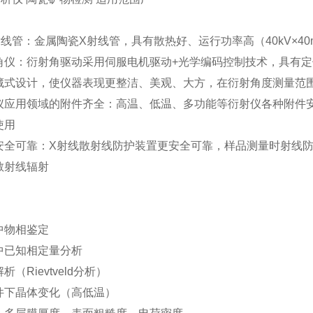
线管：金属陶瓷X射线管，具有散热好、运行功率高（40kV×4
角仪：衍射角驱动采用伺服电机驱动+光学编码控制技术，具有定
藏式设计，使仪器表现更整洁、美观、大方，在衍射角度测量范围内
仪应用领域的附件齐全：高温、低温、多功能等衍射仪各种附件安
使用
安全可靠：X射线散射线防护装置更安全可靠，样品测量时射线
散射线辐射
中物相鉴定
中已知相定量分析
（Rievtveld分析）
件下晶体变化（高低温）