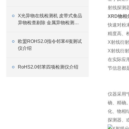
射线探测
X光异物在线检测机 皮带式食品
XRD物相
异物检查剔除 金属异物检测排
快速对粉
除
精度
高、
欧盟ROHS2.0指令邻苯4项测试
X射线衍
仪介绍
X射线衍
在实际应
RoHS2.0邻苯四项检测仪介绍
节信息都
仪器采用
确、精确
化、物相
探测器、