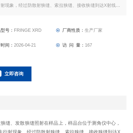
衍射现象，经过防散射狭缝、索拉狭缝、接收狭缝到达X射线探
器上，最终经过数据处理系统在分析软件上展现出采集的衍射
谱。
品型号：
FRINGE XRD
厂商性质：
生产厂家
新时间：
2026-04-21
访 问 量：
167
立即咨询
0134-0510-0207
联系电话：
拉
狭缝
、发散狭缝照射在样品上，样品台位于测角仪中心，
发生衍射现象，经过防散射狭缝、索拉
狭缝
、接收狭缝到达X