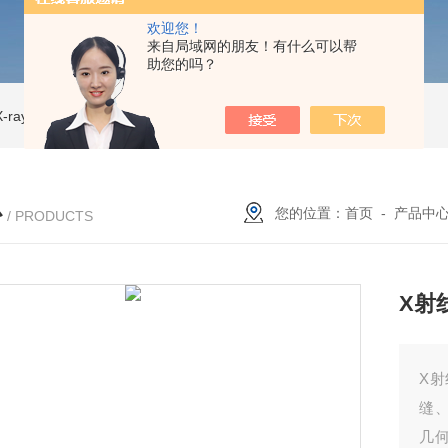
欢迎您！
来自局域网的朋友！有什么可以帮
助您的吗？
ray CT
ISD-NI-RX85-G13CT扫描仪 X射线源 微焦CT无损检测仪器
IS
心
您的位置：
首页
-
产品中
/ PRODUCTS
X射
X射
缝
几何