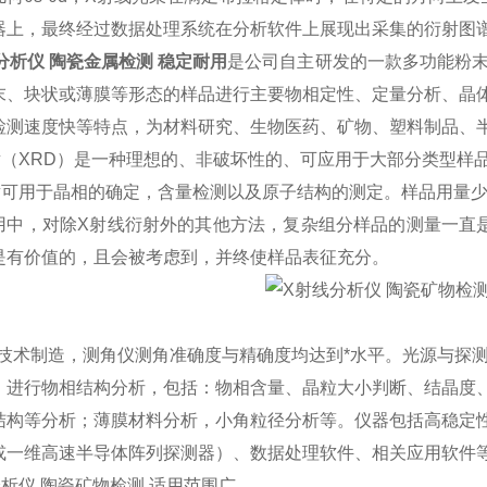
器上，最终经过数据处理系统在分析软件上展现出采集的衍射图
分析仪 陶瓷金属检测 稳定耐用
是公司自主研发的一款多功能粉末
末、块状或薄膜等形态的样品进行主要物相定性、定量分析、晶
检测速度快等特点，为材料研究、生物医药、矿物、塑料制品、
射（XRD）是一种理想的、非破坏性的、可应用于大部分类型样
射可用于晶相的确定，含量检测以及原子结构的测定。样品用量
用中，对除X射线衍射外的其他方法，复杂组分样品的测量一直
是有价值的，且会被考虑到，并终使样品表征充分。
*技术制造，测角仪测角准确度与精确度均达到*水平。光源与探
。进行物相结构分析，包括：物相含量、晶粒大小判断、结晶度
结构等分析；薄膜材料分析，小角粒径分析等。仪器包括高稳定性
或一维高速半导体阵列探测器）、数据处理软件、相关应用软件