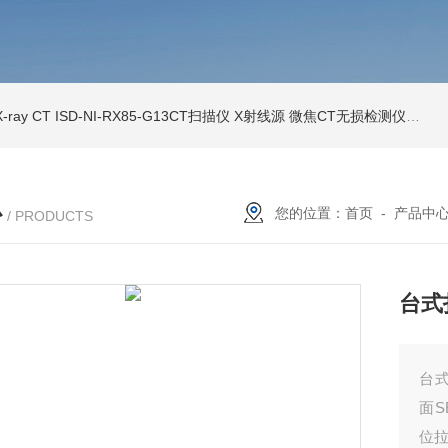
ray CT
ISD-NI-RX85-G13CT扫描仪 X射线源 微焦CT无损检测仪器
IS
心
您的位置：
首页
-
产品中
/ PRODUCTS
台式
台
面S
位