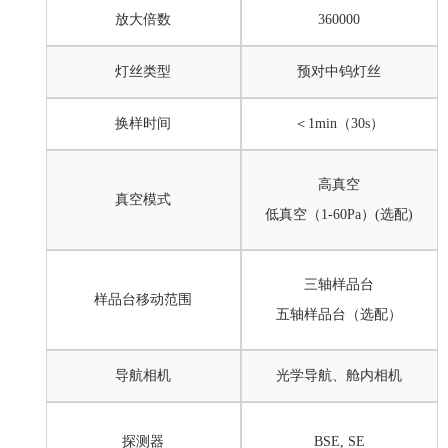
放大倍数
360000
灯丝类型
预对中钨灯丝
换样时间
＜1min（30s）
高真空
真空模式
低真空（1-60Pa）(选配)
三轴样品台
样品台移动范围
五轴样品台（选配）
导航相机
光学导航、舱内相机
探测器
BSE,
SE