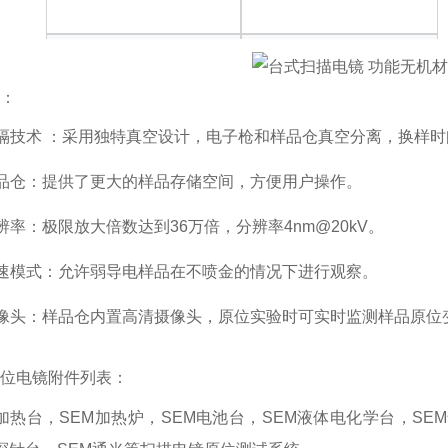
选配减速，可集成EDS、原
拓展能力
位台
色：
隔技术 ：采用独特真空设计，电子枪和样品仓真空分离，换样时间
样品仓：提供了更大的样品存储空间，方便用户操作。
辨率：极限放大倍数达到36万倍，分辨率4nm@20kV。
减速模式：允许弱导电样品在不喷金的情况下进行观察。
摄像头：样品仓内置高清摄像头，原位实验时可实时监测样品原位
原位电镜附件列表：
加热台，SEM加热炉，SEM电池台，SEM液体电化学台，SEM