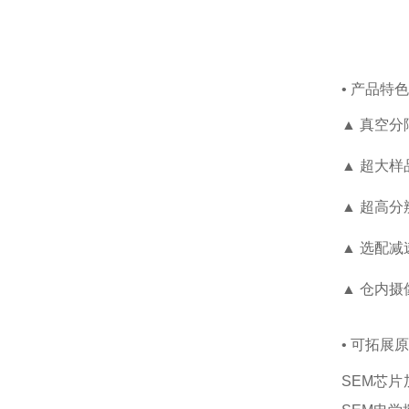
• 产品特
▲ 真空分
▲ 超大
▲ 超高分
▲ 选配
▲ 仓内
• 可拓展
SEM芯片