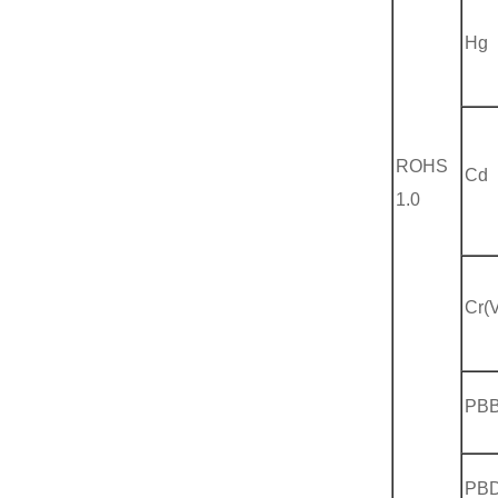
Hg
ROHS
Cd
1.0
Cr(V
PB
PB