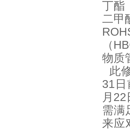
丁酯
二甲
RO
（H
物质管
此修
31
月2
需满
来应