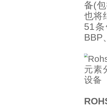
备(
也将
51
BBP
RO