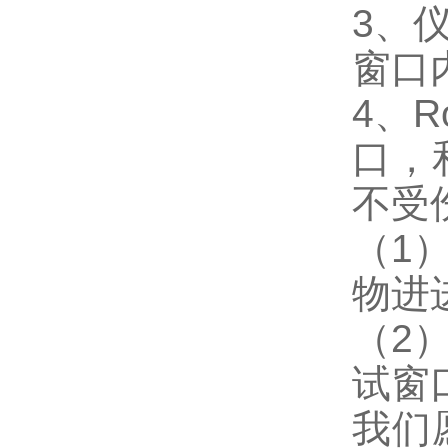
3、
窗口
4、
口，
不受
（1
物进
（2
试窗
我们