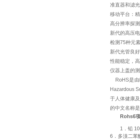
准直器和滤光
移动平台：精
高分辨率探测
新代的高压电
检测75种元素·
新代光管良好
性能稳定，高
仪器上盖的测
RoHS是由
Hazardo
于
人体健康
及
的中文名称是
Rohs
1．铅 1
6．多溴二苯醚