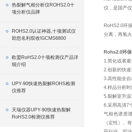
热裂解气相分析仪ROHS2.0十
仪，是国产仪
项分析仪品牌
RoHS2.
ROHS2.0认证神器,十项测试仪
分离，再氢火
助您名利双收!GCMS6800
Rohs2.0
欧盟RoHS2.0十项检测仪产品详
1.简化或者
细介绍
2.创新的快
3.高性能全
UPY-90快速热裂解ROHS检测
4.样品分析
仪推荐
5.裂解室升
6.采用高清
天瑞仪器UPY-90快速热裂解
气相色谱质谱
RoHS2.0检测仪推荐
（定性）、有
药行业、司法