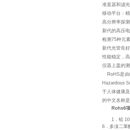
准直器和滤光
移动平台：精
高分辨率探测
新代的高压电
检测75种元素·
新代光管良好
性能稳定，高
仪器上盖的测
RoHS是由
Hazardo
于
人体健康
及
的中文名称是
Rohs
1．铅 1
6．多溴二苯醚