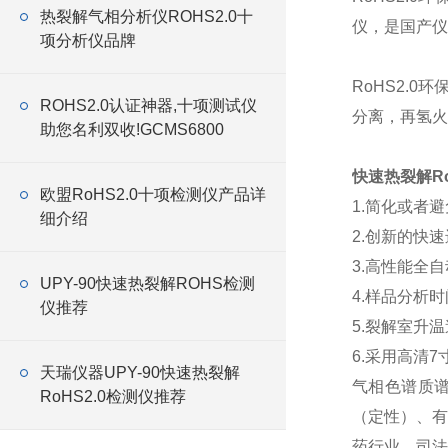
热裂解气相分析仪ROHS2.0十
仪，是国产仪
项分析仪品牌
RoHS2.
ROHS2.0认证神器,十项测试仪
分离，再氢火
助您名利双收!GCMS6800
快速热裂解Ro
欧盟RoHS2.0十项检测仪产品详
1.简化或者
细介绍
2.创新的快
3.高性能全
UPY-90快速热裂解ROHS检测
4.样品分析
仪推荐
5.裂解室升
6.采用高清
天瑞仪器UPY-90快速热裂解
气相色谱质谱
RoHS2.0检测仪推荐
（定性）、有
药行业、司法