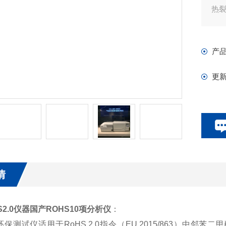
热
产
更
情
S2.0仪器国产ROHS10项分析仪
：
.0环保测试仪适用于RoHS 2.0指令（EU 2015/863）中邻苯