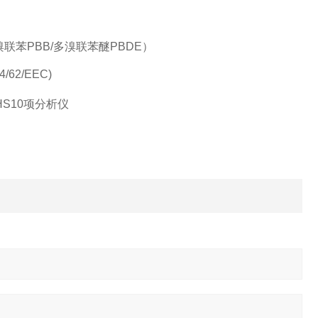
）
联苯PBB/多溴联苯醚PBDE）
2/EEC)