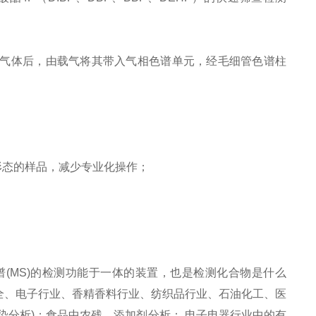
解成气体后，由载气将其带入气相色谱单元，经毛细管色谱柱
形态的样品，减少专业化操作；
质谱(MS)的检测功能于一体的装置，也是检测化合物是什么
全、电子行业、香精香料行业、纺织品行业、石油化工、医
染分析)；食品中农残、添加剂分析； 电子电器行业中的有