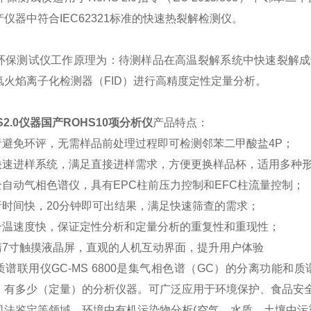
仪器中符合IEC62321标准的快速热裂解检测仪。
2.0环保测试仪工作原理为：待测样品在高温裂解系统中快速裂
氢火焰离子化检测器（FID）进行高精度定性定量分析。
S2.0仪器国产ROHS10项分析仪
产品特点：
或者避免环评，无需样品前处理过程即可检测邻苯二甲酸盐4P；
的快速进样系统，满足直接进样需求，方便更换样品杯，适用多种
全自动气相色谱仪，具有EPC柱前压力控制和EFC柱流量控制；
析时间快，20分钟即可出结果，满足快速筛查的需求；
室升温速度快，保证定性分析和定量分析的重复性和重现性；
高清7寸触摸液晶屏，直观的人机互动界面，提升用户体验
谱联用仪GC-MS 6800是集气相色谱（GC）的分离功能和
、有多少（定量）的分析仪器。可广泛应用于环境保护、食品安
司法鉴定等领域。环境中有机污染物分析(空气、水质、土壤中污