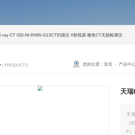
ray CT
ISD-NI-RX85-G13CT扫描仪 X射线源 微焦CT无损检测仪器
IS
心
您的位置：
首页
-
产品中
/ PRODUCTS
天瑞
天瑞
（E
P）