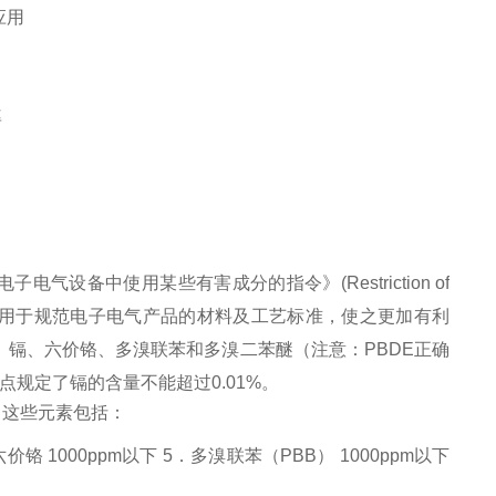
应用
率
气设备中使用某些有害成分的指令》(Restriction of
施，主要用于规范电子电气产品的材料及
工艺标准
，使之更加有利
、
镉
、
六价铬
、
多溴联苯
和多溴二苯醚（注意：PBDE正确
点规定了镉的含量不能超过0.01%。
，这些元素包括：
．六价铬 1000ppm以下 5．多溴联苯（PBB） 1000ppm以下