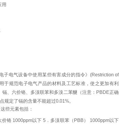
应用
率
气设备中使用某些有害成分的指令》(Restriction of
施，主要用于规范电子电气产品的材料及
工艺标准
，使之更加有利
、
镉
、
六价铬
、
多溴联苯
和多溴二苯醚（注意：PBDE正确
点规定了镉的含量不能超过0.01%。
，这些元素包括：
．六价铬 1000ppm以下 5．多溴联苯（PBB） 1000ppm以下