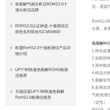
热裂解气相分析仪ROHS2.0十
仪，是国产
项分析仪品牌
RoHS
ROHS2.0认证神器,十项测试仪
分离，再
助您名利双收!GCMS6800
热裂解RO
欧盟RoHS2.0十项检测仪产品详
1.简化
细介绍
2.创新
3.高性能
UPY-90快速热裂解ROHS检测
4.样品分
仪推荐
5.裂解
6.采用
天瑞仪器UPY-90快速热裂解
气相色谱质
RoHS2.0检测仪推荐
（定性）
药行业、