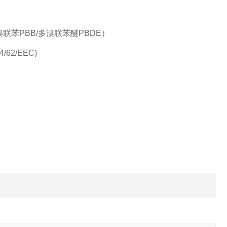
）
联苯PBB/多溴联苯醚PBDE）
2/EEC)