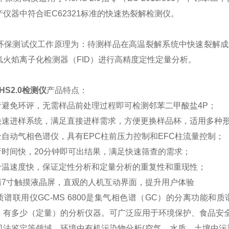
仪器中符合IEC62321标准的快速热裂解检测仪。
2.0环保测试仪工作原理为：待测样品在高温裂解系统中快速裂
氢火焰离子化检测器（FID）进行高精度定性定量分析。
HS2.0检测仪
产品特点：
或者避免环评，无需样品前处理过程即可检测邻苯二甲酸盐4P；
的快速进样系统，满足直接进样需求，方便更换样品杯，适用多种
全自动气相色谱仪，具有EPC柱前压力控制和EFC柱流量控制；
析时间快，20分钟即可出结果，满足快速筛查的需求；
室升温速度快，保证定性分析和定量分析的重复性和重现性；
高清7寸触摸液晶屏，直观的人机互动界面，提升用户体验
谱联用仪GC-MS 6800是集气相色谱（GC）的分离功能和
、有多少（定量）的分析仪器。可广泛应用于环境保护、食品安
司法鉴定等领域。环境中有机污染物分析(空气、水质、土壤中污