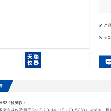
产
更
情
HS2.0检测仪
：
.0环保测试仪适用于RoHS 2.0指令（EU 2015/863）中邻苯