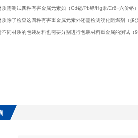
质需测试四种有害金属元素如（Cd镉/Pb铅/Hg汞/Cr6+六价铬
材质除了检查这四种有害
重金属元素
外还需检测
溴化阻燃剂
（多溴
不同材质的包装材料也需要分别进行包装材料重金属的测试（94/6
询