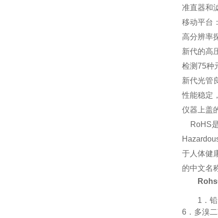
准直器和
移动平台
高分辨率
新代的高
检测75种元
新代光管
性能稳定
仪器上盖
RoHS
Hazar
于
人体健
的中文名
Roh
1．铅
6．多溴二苯