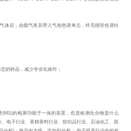
解成气体后，由载气将其带入气相色谱单元，经毛细管色谱柱
形态的样品，减少专业化操作；
质谱(MS)的检测功能于一体的装置，也是检测化合物是什么
全、电子行业、香精香料行业、纺织品行业、石油化工、医
染分析)；食品中农残、添加剂分析； 电子电器行业中的有