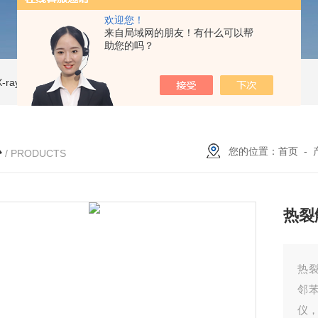
欢迎您！
来自局域网的朋友！有什么可以帮
助您的吗？
ray CT
ISD-NI-RX85-G13CT扫描仪 X射线源 微焦CT无损检测仪器
IS
心
您的位置：
首页
-
/ PRODUCTS
热裂
热裂
邻苯
仪，