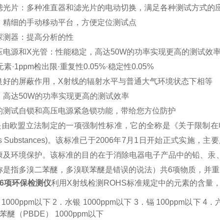
滤光片：多种准直器和滤光片的电动切换，满足各种测试方式的
：精细的手动移动平台，方便定位测试点
探测器：提高分析的性
压电源和X光管：性能稳定，高达50W的功率实现更高的测试效
素·1ppm检出限·重复性0.05%·稳定性0.05%
良好的屏蔽作用，X射线的辐射水平与普通大气环境状态下相等
，高达50W的功率实现更高的测试效率
的测试自锁和高压电源紧急锁功能，带给您方位防护
是由
欧盟
立法制定的一项
强制性标准
，它的全称是《关于限制在电子电
dous Substances)。该标准已于2006年7月1日开始正式实
康
及环境保护。该标准的目的在于消除电器电子产品中的铅、汞
称是指
多溴二苯醚
，
多溴联苯醚
是错误的说法）共6项物质，并重
s6项环保检测仪
利用X射线检测ROHS标准规定中的元素的含量
 1000ppm以下 2．水银 1000ppm以下 3．镉 100ppm以下 4
醚（PBDE） 1000ppm以下