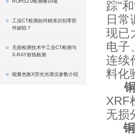
ROHS2.0检测哪10项
踪"
日常
工业CT检测如何精准识别零部
件缺陷？
现已
电子
无损检测技术中工业CT检测与
X-RAY射线检测
连续
料化
能量色散X荧光光谱仪参数介绍
铜合
XR
无损