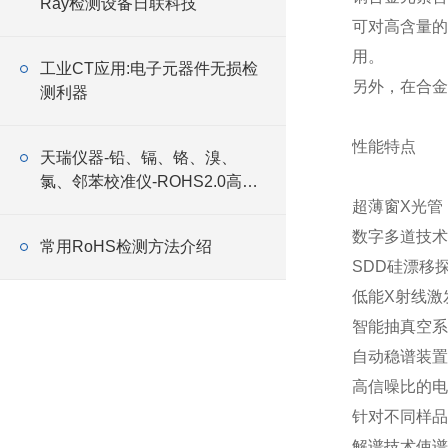
Ray检测设备日联科技
可对高含量的
用。
工业CT应用:电子元器件无损检
另外，在合金
测利器
性能特点
天瑞仪器-铅、镉、铬、溴、
氯、邻苯校准仪-ROHS2.0高效
测定仪器
超薄窗X光管
数字多道技术
常用RoHS检测方法介绍
SDD硅漂移
低能X射线激
智能抽真空系
自动稳谱装置
高信噪比的电
针对不同样品
解谱技术使谱