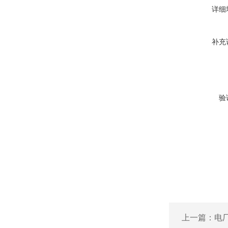
详细
补充
验
上一篇：
电