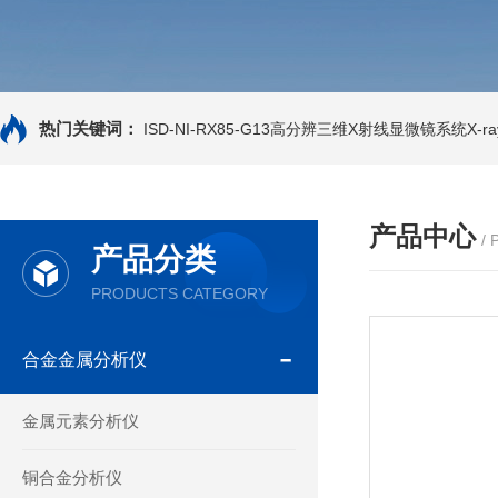
热门关键词：
ISD-NI-RX85-G13高分辨三维X射线显微镜系统X-ray
产品中心
/
产品分类
PRODUCTS CATEGORY
合金金属分析仪
金属元素分析仪
铜合金分析仪