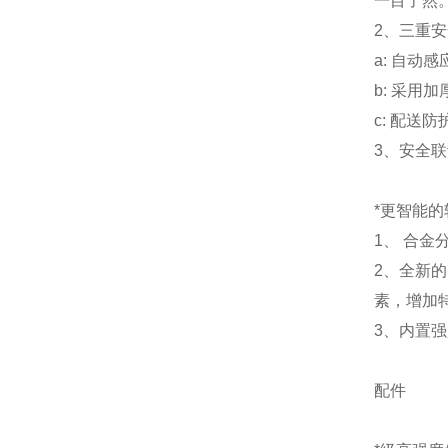
一目了然
2、三重
a: 自动
b: 采用
c: 配送
3、安全
*更智能的
1、 合
2、全新
素，增加
3、内置
配件