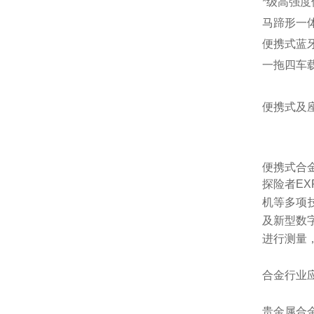
*级高强
马蹄形一体
便携式蓝
一拖四车
便携式及
便携式合
探险者EX
机等多项
及新型数
进行测量
合金行业
贵金属合