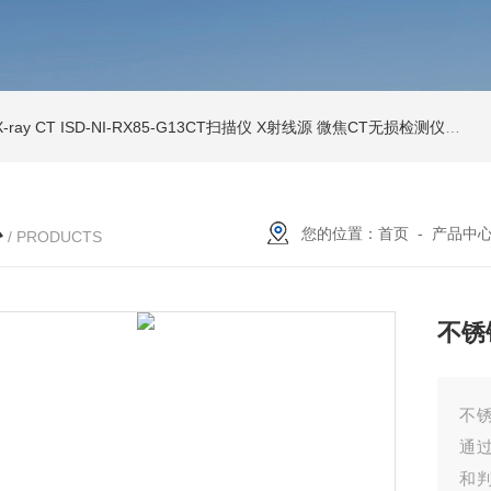
ray CT
ISD-NI-RX85-G13CT扫描仪 X射线源 微焦CT无损检测仪器
IS
心
您的位置：
首页
-
产品中
/ PRODUCTS
不锈
不
通
和