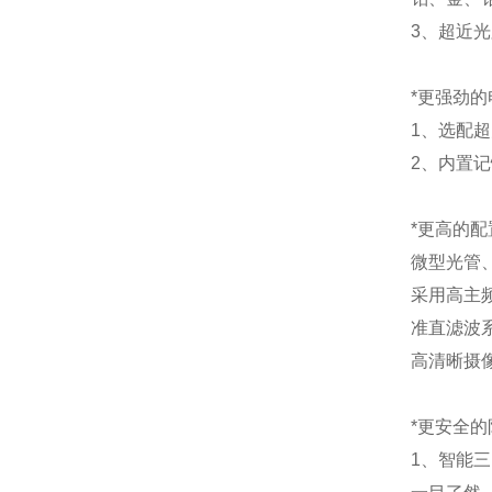
3、超近
*更强劲的
1、选配超
2、内置
*更高的配
微型光管
采用高主
准直滤波
高清晰摄
*更安全的
1、智能三