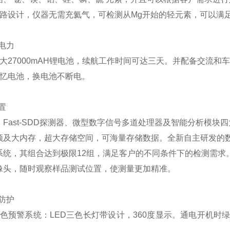
光路设计，仪器无需充氦气，可检测从Mg开始的轻元素，
可以满
电力
大27000mAH锂电池，续航工作时间可达三天。并配备交流和
记忆电池，换电池不断电。
置
、Fast-SDD探测器、微型数字信号多道处理器及智能分析模
频及大内存，超大存储空间，可海量存储数据。全新自主研发的数字
系统，其组合达到极限12组，满足客户的不同条件下的检测需求
像头，随时观察样品测试位置，使测量更加精准。
防护
色预警系统：LED三色长灯带设计，360度
显示。通电开机时