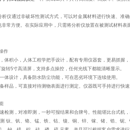
仪通过非破坏性测试方式，可以对金属材料进行快速、准确
也非常方便。在实际应用中，只需将分析仪放置在被测试材料表
操作
轻，体积小，人体工程学把手设计，配有专用仪器套，更易抓握，
 °可旋转5寸高清屏，支持多点操控，任何光线下都能清晰显示。
式一体设计，具备防水防尘功能，可在恶劣环境下连续使用。
制备样品，可直接对待测物表面进行测定。仪器既可手持进行快
能
快速检测，对准即测，一秒可报结果和合牌号。性能堪比台式机，
检测 钛、钒、铬、锰、铁、钴、镍、铜、锌、镓、锗、锆、铌、钼
铅、 铋、镁、铝、硅、磷、硫 元素，并且可以根据客户需求进