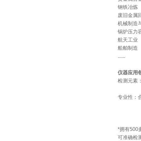
钢铁冶炼
废旧金属
机械制造
锅炉压力
航天工业
船舶制造
......
仪器应用
检测元素
专业性：
*拥有50
可准确检