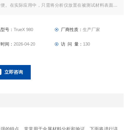
方便。在实际应用中，只需将分析仪放置在被测试材料表面即
完成测试过程，无需进行其他操作，节省了时间和成本。
品型号：
TrueX 980
厂商性质：
生产厂家
新时间：
2026-04-20
访 问 量：
130
立即咨询
0134-0510-0207
联系电话：
性强的特点，常常用于金属材料分析和验证。下面将进行详