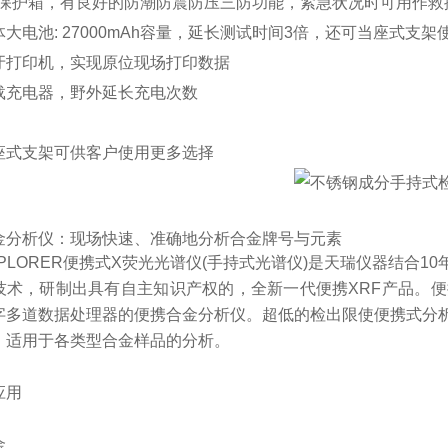
度保护箱，有良好的防潮防震防压三防功能，紧急状况时可用作救
大电池: 27000mAh容量，延长测试时间3倍，还可当座式支架
牙打印机，实现原位现场打印数据
载充电器，野外延长充电次数
座式支架可供客户使用更多选择
金分析仪：
现场快速、准确地分析合金牌号与元素
PLORER便携式X荧光光谱仪(手持
式光谱仪
)是天瑞仪器结合1
技术，研制出具有自主知识产权的，全新一代便携XRF产品。便
字多道数据处理器的便携合金分析仪。超低的检出限使便携式分
，适用于各类型合金样品的分析。
应用
金